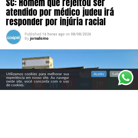
SC: Homem que rejeitou ser
atendido por médico judeu irá
responder por injúria racial
Published
16 horas ago
on
08/08/2026
By
jornalismo
SIGA NOSSAS REDES SOCIAIS
Utilizamos cookies para melhorar sua
Aceito
Saiba mais
experiência em nosso site. Ao navegar
neste site, você concorda com o uso
de cookies.
Compartilhe