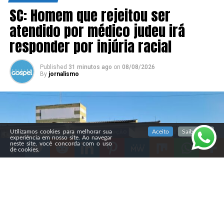
SC: Homem que rejeitou ser
atendido por médico judeu irá
responder por injúria racial
Published
31 minutos ago
on
08/08/2026
By
jornalismo
SIGA NOSSAS REDES SOCIAIS
Utilizamos cookies para melhorar sua
Aceito
Saiba mais
experiência em nosso site. Ao navegar
neste site, você concorda com o uso
de cookies.