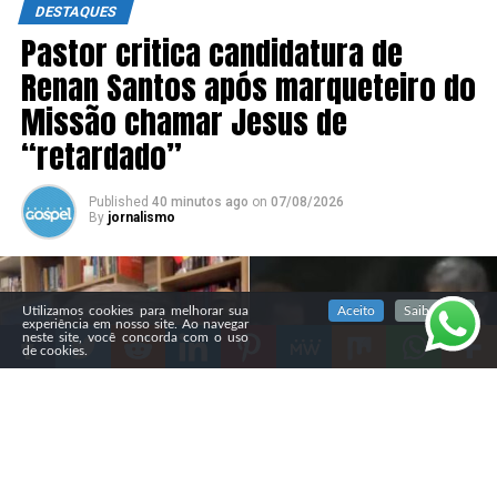
DESTAQUES
Pastor critica candidatura de
Renan Santos após marqueteiro do
Missão chamar Jesus de
“retardado”
Published
40 minutos ago
on
07/08/2026
By
jornalismo
SIGA NOSSAS REDES SOCIAIS
Utilizamos cookies para melhorar sua
Aceito
Saiba mais
experiência em nosso site. Ao navegar
neste site, você concorda com o uso
de cookies.