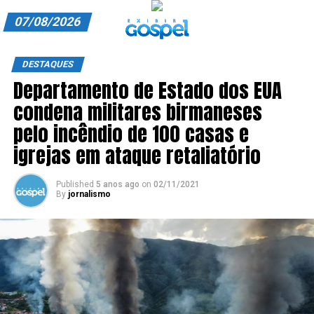
07/08/2026
A EXIBIR GOSPEL
DESTAQUES
Departamento de Estado dos EUA
ANUNCIE CONOSCO
condena militares birmaneses
ASSINE
pelo incêndio de 100 casas e
CARRINHO
igrejas em ataque retaliatório
EDITORIAL
Published
5 anos ago
on
02/11/2021
By
jornalismo
ENTREVISTAS
EXPEDIENTE
FINALIZAR COMPRA
HOME