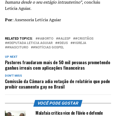
humana desde o seu estágio intrauterino”
, concluiu
Leticia Aguiar.
Por
: Assessoria Letícia Aguiar
RELATED TOPICS:
#ABORTO
#ALESP
#CRISTÃOS
#DEPUTADA LETICIA AGUIAR
#DEUS
#IGREJA
#NASCITURO
#NOTÍCIAS GOSPEL
UP NEXT
Pastores fraudaram mais de 50 mil pessoas prometendo
ganhos irreais com aplicações financeiras
DON'T MISS
Comissão da Câmara adia votação de relatório que pode
proibir casamento gay no Brasil
VOCÊ PODE GOSTAR
Malafaia critica vice de Flávio e defende