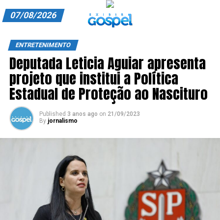
07/08/2026
A EXIBIR GOSPEL
ENTRETENIMENTO
Deputada Leticia Aguiar apresenta
ANUNCIE CONOSCO
projeto que institui a Política
ASSINE
Estadual de Proteção ao Nascituro
CARRINHO
Published
3 anos ago
on
21/09/2023
By
jornalismo
EDITORIAL
ENTREVISTAS
EXPEDIENTE
FINALIZAR COMPRA
HOME