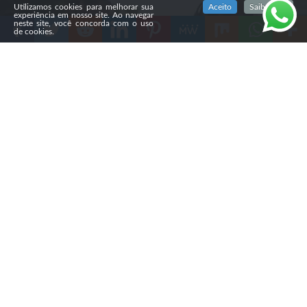
Utilizamos cookies para melhorar sua
Aceito
Saiba mais
experiência em nosso site. Ao navegar
neste site, você concorda com o uso
de cookies.
Compartilhe
Nesta quinta-feira, o pastor Silas Malafaia criticou a
escolha do deputado federal Alfredo Gaspar (PL-AL)
como candidato a vice na chapa de Flávio Bolsonaro.
Principal liderança religiosa que apoia o senador, ele