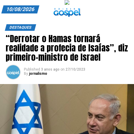
10/08/2026
A EXIBIR GOSPEL
DESTAQUES
“Derrotar o Hamas tornará
ANUNCIE CONOSCO
realidade a profecia de Isaías”, diz
ASSINE
primeiro-ministro de Israel
CARRINHO
Published
3 anos ago
on
27/10/2023
By
jornalismo
EDITORIAL
ENTREVISTAS
EXPEDIENTE
FINALIZAR COMPRA
HOME