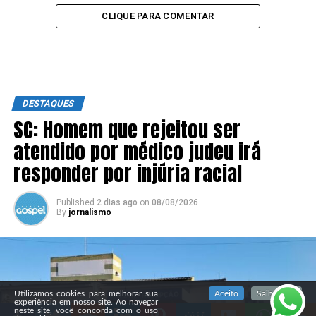
CLIQUE PARA COMENTAR
DESTAQUES
SC: Homem que rejeitou ser
atendido por médico judeu irá
responder por injúria racial
Published
2 dias ago
on
08/08/2026
By
jornalismo
SIGA NOSSAS REDES SOCIAIS
Utilizamos cookies para melhorar sua
Aceito
Saiba mais
experiência em nosso site. Ao navegar
neste site, você concorda com o uso