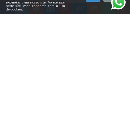
experiência em nosso site. Ao navegar
neste site, você concorda com o uso
de cookies.
Compartilhe
A sétima edição do best-seller “
Café com Deus Pai”, de
Junior Rostirola,
será lançada na Bienal do Livro de São
Paulo. O anúncio acontece após a obra conquistar o
Prêmio PublishNews 2025, na categoria Não Ficção,
Autores Nacionais.
O reconhecimento reforça o sucesso do devocional, que
já vendeu mais de 10 milhões de exemplares. O livro
também foi traduzido para sete idiomas, entre eles
inglês, espanhol e alemão, alcançando leitores na
Europa, nos Estados Unidos e na América Latina.
Ao comentar a premiação, Rostirola destacou a
importância da conquista. “Me sinto honrado por viver
tudo isso e profundamente grato a Deus por cada porta