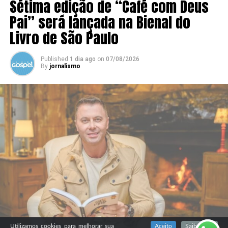
Sétima edição de “Café com Deus
Pai” será lançada na Bienal do
Livro de São Paulo
Published
1 dia ago
on
07/08/2026
By
jornalismo
SIGA NOSSAS REDES SOCIAIS
Utilizamos cookies para melhorar sua
Aceito
Saiba mais