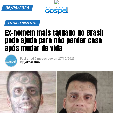
06/08/2026
A EXIBIR GOSPEL
ENTRETENIMENTO
Ex-homem mais tatuado do Brasil
ANUNCIE CONOSCO
pede ajuda para não perder casa
ASSINE
após mudar de vida
CARRINHO
Published
9 meses ago
on
27/10/2025
By
jornalismo
EDITORIAL
ENTREVISTAS
EXPEDIENTE
FINALIZAR COMPRA
HOME