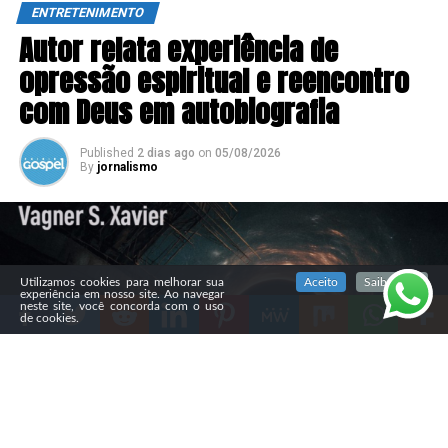
ENTRETENIMENTO
Autor relata experiência de
opressão espiritual e reencontro
com Deus em autobiografia
Published
2 dias ago
on
05/08/2026
By
jornalismo
SIGA NOSSAS REDES SOCIAIS
Utilizamos cookies para melhorar sua
Aceito
Saiba mais
experiência em nosso site. Ao navegar
neste site, você concorda com o uso
de cookies.