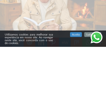
SIGA NOSSAS REDES SOCIAIS
Utilizamos cookies para melhorar sua
Aceito
Saiba mais
experiência em nosso site. Ao navegar
neste site, você concorda com o uso
de cookies.
Compartilhe
A sétima edição do best-seller “
Café com Deus Pai”, de
Junior Rostirola,
será lançada na Bienal do Livro de São
Paulo. O anúncio acontece após a obra conquistar o
Prêmio PublishNews 2025, na categoria Não Ficção,
Autores Nacionais.
O reconhecimento reforça o sucesso do devocional, que
já vendeu mais de 10 milhões de exemplares. O livro