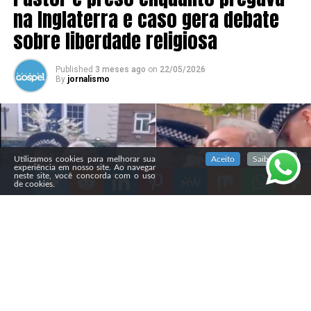
na Inglaterra e caso gera debate
sobre liberdade religiosa
Published
3 meses ago
on
22/05/2026
By
jornalismo
SIGA NOSSAS REDES SOCIAIS
Utilizamos cookies para melhorar sua
Aceito
Saiba mais
experiência em nosso site. Ao navegar
neste site, você concorda com o uso
de cookies.