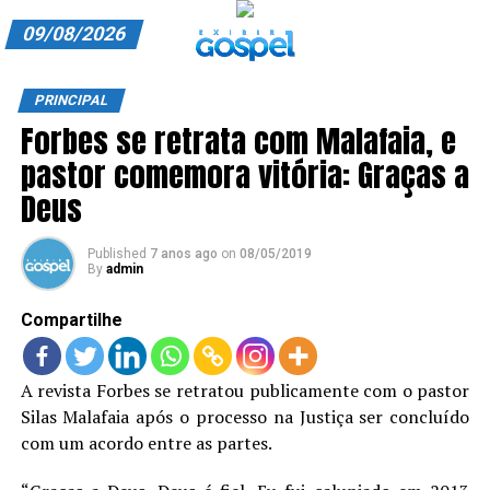
09/08/2026
A EXIBIR GOSPEL
PRINCIPAL
Forbes se retrata com Malafaia, e
ANUNCIE CONOSCO
pastor comemora vitória: Graças a
ASSINE
Deus
CARRINHO
Published
7 anos ago
on
08/05/2019
By
admin
EDITORIAL
Compartilhe
ENTREVISTAS
EXPEDIENTE
A revista Forbes se retratou publicamente com o pastor
Silas Malafaia após o processo na Justiça ser concluído
FINALIZAR COMPRA
com um acordo entre as partes.
HOME