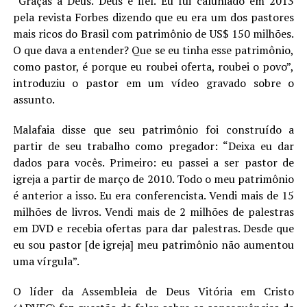
“Graças a Deus. Deus é fiel. Eu fui caluniado em 2013
LANÇAMENTOS
pela revista Forbes dizendo que eu era um dos pastores
mais ricos do Brasil com patrimônio de US$ 150 milhões.
O que dava a entender? Que se eu tinha esse patrimônio,
como pastor, é porque eu roubei oferta, roubei o povo”,
introduziu o pastor em um vídeo gravado sobre o
assunto.
Malafaia disse que seu patrimônio foi construído a
partir de seu trabalho como pregador: “Deixa eu dar
dados para vocês. Primeiro: eu passei a ser pastor de
igreja a partir de março de 2010. Todo o meu patrimônio
é anterior a isso. Eu era conferencista. Vendi mais de 15
milhões de livros. Vendi mais de 2 milhões de palestras
em DVD e recebia ofertas para dar palestras. Desde que
eu sou pastor [de igreja] meu patrimônio não aumentou
uma vírgula”.
O líder da Assembleia de Deus Vitória em Cristo