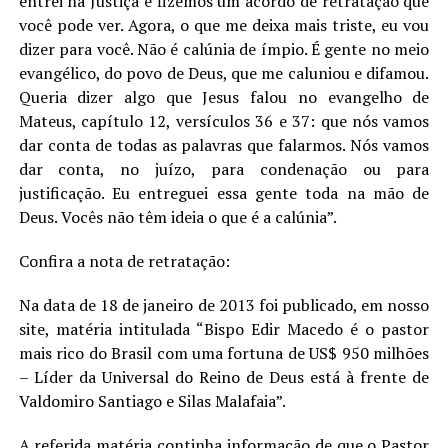
entrei na Justiça e fizemos um acordo de retratação que
você pode ver. Agora, o que me deixa mais triste, eu vou
dizer para você. Não é calúnia de ímpio. É gente no meio
evangélico, do povo de Deus, que me caluniou e difamou.
Queria dizer algo que Jesus falou no evangelho de
Mateus, capítulo 12, versículos 36 e 37: que nós vamos
dar conta de todas as palavras que falarmos. Nós vamos
dar conta, no juízo, para condenação ou para
justificação. Eu entreguei essa gente toda na mão de
Deus. Vocês não têm ideia o que é a calúnia”.
Confira a nota de retratação:
Na data de 18 de janeiro de 2013 foi publicado, em nosso
site, matéria intitulada “Bispo Edir Macedo é o pastor
mais rico do Brasil com uma fortuna de US$ 950 milhões
– Líder da Universal do Reino de Deus está à frente de
Valdomiro Santiago e Silas Malafaia”.
A referida matéria continha informação de que o Pastor