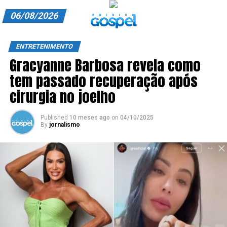
06/08/2026
A EXIBIR GOSPEL
ENTRETENIMENTO
Gracyanne Barbosa revela como
ANUNCIE CONOSCO
tem passado recuperação após
ASSINE
cirurgia no joelho
CARRINHO
Published
10 meses ago
on
04/10/2025
By
jornalismo
EDITORIAL
ENTREVISTAS
EXPEDIENTE
FINALIZAR COMPRA
HOME