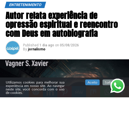
ENTRETENIMENTO
Autor relata experiência de
opressão espiritual e reencontro
com Deus em autobiografia
Published
1 dia ago
on
05/08/2026
By
jornalismo
SIGA NOSSAS REDES SOCIAIS
Utilizamos cookies para melhorar sua
Aceito
Saiba mais
experiência em nosso site. Ao navegar
neste site, você concorda com o uso
de cookies.