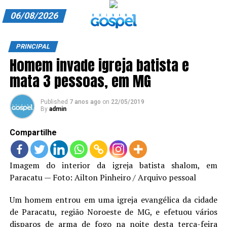
06/08/2026
A EXIBIR GOSPEL
PRINCIPAL
Homem invade igreja batista e
ANUNCIE CONOSCO
mata 3 pessoas, em MG
ASSINE
Published
7 anos ago
on
22/05/2019
CARRINHO
By
admin
EDITORIAL
Compartilhe
ENTREVISTAS
Imagem do interior da igreja batista shalom, em
EXPEDIENTE
Paracatu — Foto: Ailton Pinheiro / Arquivo pessoal
FINALIZAR COMPRA
Um homem entrou em uma igreja evangélica da cidade
de Paracatu, região Noroeste de MG, e efetuou vários
HOME
disparos de arma de fogo na noite desta terça-feira