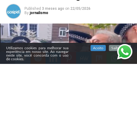
Published
3 meses ago
on
22/05/2026
By
jornalismo
SIGA NOSSAS REDES SOCIAIS
Utilizamos cookies para melhorar sua
Aceito
Saiba mais
experiência em nosso site. Ao navegar
neste site, você concorda com o uso
de cookies.
Compartilhe