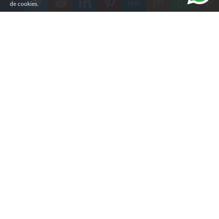
de cookies.
Compartilhe
O
pastor britânico Steve Maile foi preso e
nquanto
pregava nas ruas de Watford, na Inglaterra. O caso
aconteceu durante uma abordagem policial e provocou
debates sobre liberdade de expressão e pregação pública
no Reino Unido.
Segundo relatos, Maile falava sobre o
cristianismo
e
fazia comentários sobre aspectos históricos e sociais do