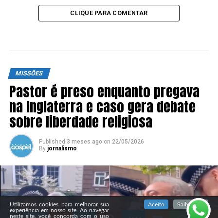
CLIQUE PARA COMENTAR
MISSÕES
Pastor é preso enquanto pregava
na Inglaterra e caso gera debate
sobre liberdade religiosa
Published
3 meses ago
on
22/05/2026
By
jornalismo
SIGA NOSSAS REDES SOCIAIS
Utilizamos cookies para melhorar sua
Aceito
Saiba mais
experiência em nosso site. Ao navegar
neste site, você concorda com o uso