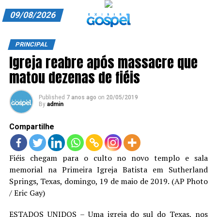
09/08/2026
A EXIBIR GOSPEL
PRINCIPAL
Igreja reabre após massacre que
ANUNCIE CONOSCO
matou dezenas de fiéis
ASSINE
Published
7 anos ago
on
20/05/2019
CARRINHO
By
admin
EDITORIAL
Compartilhe
ENTREVISTAS
Fiéis chegam para o culto no novo templo e sala
EXPEDIENTE
memorial na Primeira Igreja Batista em Sutherland
Springs, Texas, domingo, 19 de maio de 2019. (AP Photo
FINALIZAR COMPRA
/ Eric Gay)
HOME
ESTADOS UNIDOS – Uma igreja do sul do Texas, nos