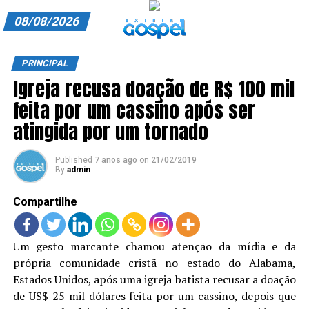
08/08/2026
A EXIBIR GOSPEL
PRINCIPAL
Igreja recusa doação de R$ 100 mil
ANUNCIE CONOSCO
feita por um cassino após ser
ASSINE
atingida por um tornado
CARRINHO
Published
7 anos ago
on
21/02/2019
By
admin
EDITORIAL
Compartilhe
ENTREVISTAS
EXPEDIENTE
Um gesto marcante chamou atenção da mídia e da
própria comunidade cristã no estado do Alabama,
FINALIZAR COMPRA
Estados Unidos, após uma igreja batista recusar a doação
HOME
de US$ 25 mil dólares feita por um cassino, depois que