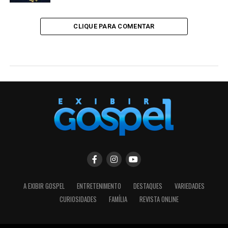
CLIQUE PARA COMENTAR
PRINCIPAL
Nikolas Ferreira adverte pastores
que ostentam bens materiais:
“Não é pecado, mas não convém”
Published
6 meses ago
on
20/02/2026
By
jornalismo