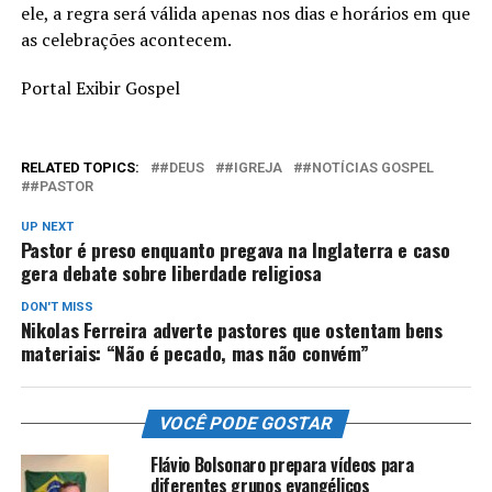
ele, a regra será válida apenas nos dias e horários em que
as celebrações acontecem.
Portal Exibir Gospel
RELATED TOPICS:
#DEUS
#IGREJA
#NOTÍCIAS GOSPEL
#PASTOR
UP NEXT
Pastor é preso enquanto pregava na Inglaterra e caso
gera debate sobre liberdade religiosa
DON'T MISS
Nikolas Ferreira adverte pastores que ostentam bens
materiais: “Não é pecado, mas não convém”
VOCÊ PODE GOSTAR
Flávio Bolsonaro prepara vídeos para
diferentes grupos evangélicos