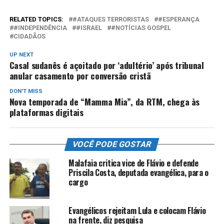
RELATED TOPICS:
#ATAQUES TERRORISTAS
#ESPERANÇA
#INDEPENDÊNCIA
#ISRAEL
#NOTÍCIAS GOSPEL
CIDADÃOS
UP NEXT
Casal sudanês é açoitado por ‘adultério’ após tribunal
anular casamento por conversão cristã
DON'T MISS
Nova temporada de “Mamma Mia”, da RTM, chega às
plataformas digitais
VOCÊ PODE GOSTAR
Malafaia critica vice de Flávio e defende
Priscila Costa, deputada evangélica, para o
cargo
Evangélicos rejeitam Lula e colocam Flávio
na frente, diz pesquisa