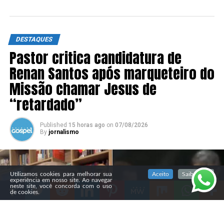
DESTAQUES
Pastor critica candidatura de
Renan Santos após marqueteiro do
Missão chamar Jesus de
“retardado”
Published
15 horas ago
on
07/08/2026
By
jornalismo
SIGA NOSSAS REDES SOCIAIS
Utilizamos cookies para melhorar sua
Aceito
Saiba mais
experiência em nosso site. Ao navegar
neste site, você concorda com o uso
de cookies.