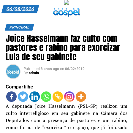
06/08/2026
A EXIBIR GOSPEL
PRINCIPAL
Joice Hasselmann faz culto com
ANUNCIE CONOSCO
pastores e rabino para exorcizar
ASSINE
Lula de seu gabinete
CARRINHO
Published
8 anos ago
on
06/02/2019
By
admin
EDITORIAL
Compartilhe
ENTREVISTAS
EXPEDIENTE
A deputada Joice Hasselmann (PSL-SP) realizou um
culto interreligioso em seu gabinete na Câmara dos
FINALIZAR COMPRA
Deputados com a presença de pastores e um rabino,
HOME
como forma de “exorcizar” o espaço, que já foi usado