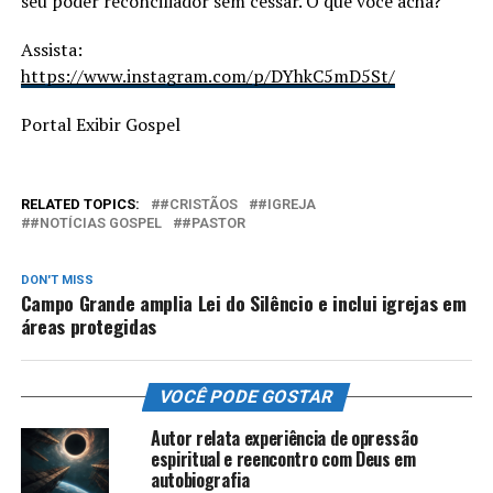
seu poder reconciliador sem cessar. O que você acha?”
Assista:
https://www.instagram.com/p/DYhkC5mD5St/
Portal Exibir Gospel
RELATED TOPICS:
#CRISTÃOS
#IGREJA
#NOTÍCIAS GOSPEL
#PASTOR
DON'T MISS
Campo Grande amplia Lei do Silêncio e inclui igrejas em
áreas protegidas
VOCÊ PODE GOSTAR
Autor relata experiência de opressão
espiritual e reencontro com Deus em
autobiografia