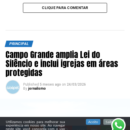
CLIQUE PARA COMENTAR
PRINCIPAL
Campo Grande amplia Lei do
Silêncio e inclui igrejas em áreas
protegidas
Published
5 meses ago
on
24/03/2026
By
jornalismo
SIGA NOSSAS REDES SOCIAIS
Utilizamos cookies para melhorar sua
Aceito
Saiba mais
experiência em nosso site. Ao navegar
neste site, você concorda com o uso