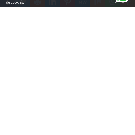
de cookies.
Compartilhe
A Câmara Municipal de Campo Grande aprovou, em 24
de fevereiro, um projeto que proíbe barulho em um raio
de 200 metros de igrejas e templos religiosos na cidade.
A medida altera a Lei do Silêncio e equipara esses locais
a hospitais e escolas.
Com a mudança, cerca de 2.115 estabelecimentos
religiosos passam a ter proteção contra ruídos durante
os horários de culto. Antes, essa regra valia apenas para