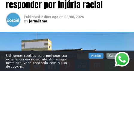
responder por injúria racial
Published
2 dias ago
on
08/08/2026
By
jornalismo
SIGA NOSSAS REDES SOCIAIS
Utilizamos cookies para melhorar sua
Aceito
Saiba mais
experiência em nosso site. Ao navegar
neste site, você concorda com o uso
de cookies.
Compartilhe