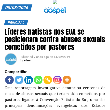
08/08/2026
A EXIBIR GOSPEL
PRINCIPAL
Líderes batistas dos EUA se
ANUNCIE CONOSCO
posicionam contra abusos sexuais
ASSINE
cometidos por pastores
CARRINHO
Published
7 anos ago
on
14/02/2019
By
admin
EDITORIAL
Compartilhe
ENTREVISTAS
EXPEDIENTE
Uma reportagem investigativa denunciou centenas de
casos de abusos sexuais que teriam sido cometidos por
FINALIZAR COMPRA
pastores ligados à Convenção Batista do Sul, uma das
HOME
principais denominações evangélicas dos Estados