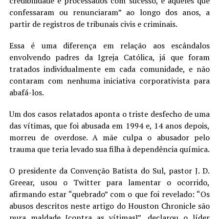
credibilidade e processados com sucesso, e aqueles que
confessaram ou renunciaram” ao longo dos anos, a
partir de registros de tribunais civis e criminais.
Essa é uma diferença em relação aos escândalos
envolvendo padres da Igreja Católica, já que foram
tratados individualmente em cada comunidade, e não
contaram com nenhuma iniciativa corporativista para
abafá-los.
Um dos casos relatados aponta o triste desfecho de uma
das vítimas, que foi abusada em 1994 e, 14 anos depois,
morreu de overdose. A mãe culpa o abusador pelo
trauma que teria levado sua filha à dependência química.
O presidente da Convenção Batista do Sul, pastor J. D.
Greear, usou o Twitter para lamentar o ocorrido,
afirmando estar “quebrado” com o que foi revelado: “Os
abusos descritos neste artigo do Houston Chronicle são
pura maldade [contra as vítimas]”, declarou o líder