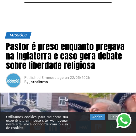
MISSÕES
Pastor é preso enquanto pregava
na Inglaterra e caso gera debate
sobre liberdade religiosa
Published
3 meses ago
on
22/05/2026
By
jornalismo
SIGA NOSSAS REDES SOCIAIS
Utilizamos cookies para melhorar sua
Aceito
Saiba mais
experiência em nosso site. Ao navegar
neste site, você concorda com o uso
de cookies.