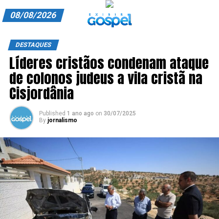
08/08/2026
A EXIBIR GOSPEL
DESTAQUES
Líderes cristãos condenam ataque
ANUNCIE CONOSCO
de colonos judeus a vila cristã na
ASSINE
Cisjordânia
CARRINHO
Published
1 ano ago
on
30/07/2025
By
jornalismo
EDITORIAL
ENTREVISTAS
EXPEDIENTE
FINALIZAR COMPRA
HOME