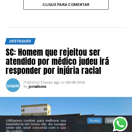
CLIQUE PARA COMENTAR
DESTAQUES
SC: Homem que rejeitou ser
atendido por médico judeu irá
responder por injúria racial
Published
3 horas ago
on
08/08/2026
By
jornalismo
SIGA NOSSAS REDES SOCIAIS
Utilizamos cookies para melhorar sua
Aceito
Saiba mais
experiência em nosso site. Ao navegar
neste site, você concorda com o uso
de cookies.