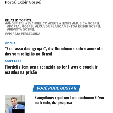
Portal Exibir Gospel
RELATED TOPICS:
#HOSPITAL #EVANGÉLICO #DEUS #JESUS #MÚSICA GOSPEL
#PORTAL GOSPEL #LOUVOR #LANÇAMENTO# EXIBIR GOSPEL
#REVISTA GOSPEL
#IGREJA PERSEGUIDA
UP NEXT
“Fracasso das igrejas”, diz Nicodemus sobre aumento
dos sem religião no Brasil
DON'T MISS
Flordelis tem pena reduzida ao ler livros e concluir
estudos na prisão
VOCÊ PODE GOSTAR
Evangélicos rejeitam Lula e colocam Flávio
na frente, diz pesquisa