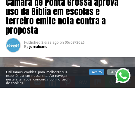
Câmara de Ponta Grossa aprova
uso da Bíblia em escolas e
terreiro emite nota contra a
proposta
Published
2 dias ago
on
05/08/2026
By
jornalismo
SIGA NOSSAS REDES SOCIAIS
Utilizamos cookies para melhorar sua
Aceito
Saiba mais
experiência em nosso site. Ao navegar
neste site, você concorda com o uso
de cookies.