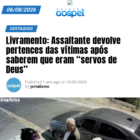
06/08/2026
A EXIBIR GOSPEL
DESTAQUES
Livramento: Assaltante devolve
ANUNCIE CONOSCO
pertences das vítimas após
ASSINE
saberem que eram “servos de
CARRINHO
Deus”
EDITORIAL
Published
1 ano ago
on
10/05/2025
By
jornalismo
ENTREVISTAS
EXPEDIENTE
FINALIZAR COMPRA
HOME