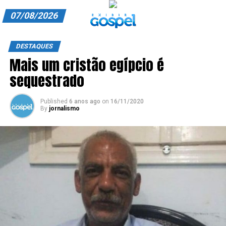
07/08/2026
A EXIBIR GOSPEL
DESTAQUES
Mais um cristão egípcio é
ANUNCIE CONOSCO
sequestrado
ASSINE
Published
6 anos ago
on
16/11/2020
CARRINHO
By
jornalismo
EDITORIAL
ENTREVISTAS
EXPEDIENTE
FINALIZAR COMPRA
HOME