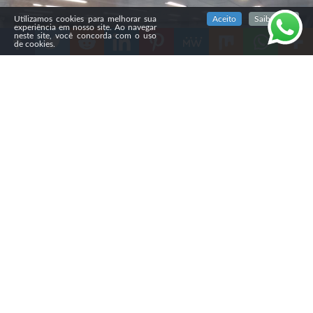
SIGA NOSSAS REDES SOCIAIS
Utilizamos cookies para melhorar sua
Aceito
Saiba mais
experiência em nosso site. Ao navegar
neste site, você concorda com o uso
de cookies.
Compartilhe
A Câmara Municipal de Ponta Grossa aprovou, na
segunda-feira (3), em primeira votação, o Projeto de Lei
nº 458/2025, que autoriza o uso da Bíblia como material
paradidático nas escolas do município. A proposta, de
autoria do vereador Pastor Ezequiel (Pode), prevê a
utilização do livro em atividades de História, Filosofia,