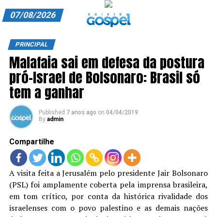
07/08/2026
A EXIBIR GOSPEL
PRINCIPAL
Malafaia sai em defesa da postura
ANUNCIE CONOSCO
pró-Israel de Bolsonaro: Brasil só
ASSINE
tem a ganhar
CARRINHO
Published
7 anos ago
on
04/04/2019
By
admin
EDITORIAL
Compartilhe
ENTREVISTAS
EXPEDIENTE
A visita feita a Jerusalém pelo presidente Jair Bolsonaro
(PSL) foi amplamente coberta pela imprensa brasileira,
FINALIZAR COMPRA
em tom crítico, por conta da histórica rivalidade dos
HOME
israelenses com o povo palestino e as demais nações