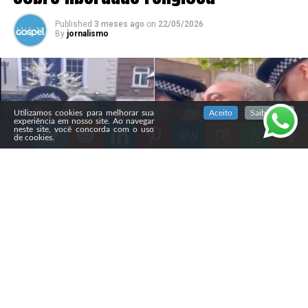
Published
3 meses ago
on
22/05/2026
By
jornalismo
SIGA NOSSAS REDES SOCIAIS
Utilizamos cookies para melhorar sua
Aceito
Saiba mais
experiência em nosso site. Ao navegar
neste site, você concorda com o uso
de cookies.
Compartilhe