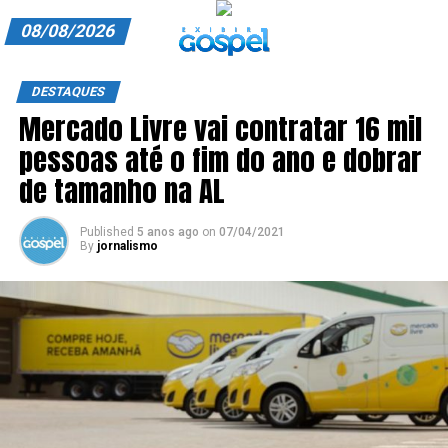
08/08/2026
A EXIBIR GOSPEL
DESTAQUES
Mercado Livre vai contratar 16 mil
ANUNCIE CONOSCO
pessoas até o fim do ano e dobrar
ASSINE
de tamanho na AL
CARRINHO
Published
5 anos ago
on
07/04/2021
By
jornalismo
EDITORIAL
ENTREVISTAS
EXPEDIENTE
FINALIZAR COMPRA
HOME