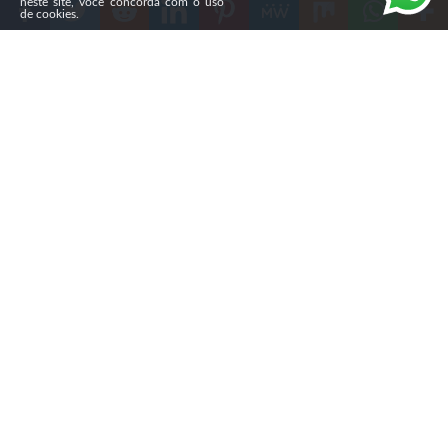
neste site, você concorda com o uso
de cookies.
Compartilhe
Na noite de sábado (1º), um
morador de Caçador (SC)
insultou um médico venezuelano que usava uma quipá
durante atendimento na UPA do bairro Berger. O
paciente foi denunciado pelo Ministério Público de
Santa Catarina (MPSC) e agora responde por dois crimes
de injúria racial.
Segundo a investigação, o homem procurou a unidade
para tratar um quadro de hipertensão. Ao perceber que