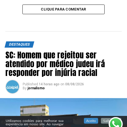
CLIQUE PARA COMENTAR
DESTAQUES
SC: Homem que rejeitou ser
atendido por médico judeu irá
responder por injúria racial
Published
14 horas ago
on
08/08/2026
By
jornalismo
SIGA NOSSAS REDES SOCIAIS
Utilizamos cookies para melhorar sua
Aceito
Saiba mais
experiência em nosso site. Ao navegar