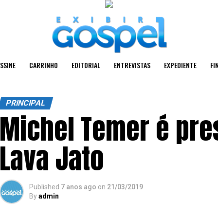
SSINE
CARRINHO
EDITORIAL
ENTREVISTAS
EXPEDIENTE
FI
PRINCIPAL
Michel Temer é pre
Lava Jato
Published
7 anos ago
on
21/03/2019
By
admin