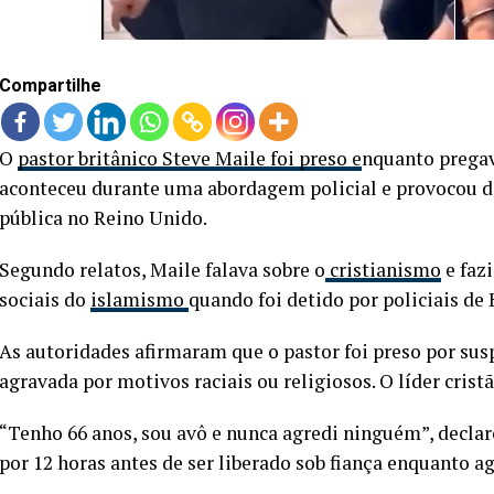
Compartilhe
O
pastor britânico Steve Maile foi preso e
nquanto pregava
aconteceu durante uma abordagem policial e provocou de
pública no Reino Unido.
Segundo relatos, Maile falava sobre o
cristianismo
e faz
sociais do
islamismo
quando foi detido por policiais de 
As autoridades afirmaram que o pastor foi preso por susp
agravada por motivos raciais ou religiosos. O líder crist
“Tenho 66 anos, sou avô e nunca agredi ninguém”, declaro
por 12 horas antes de ser liberado sob fiança enquanto ag