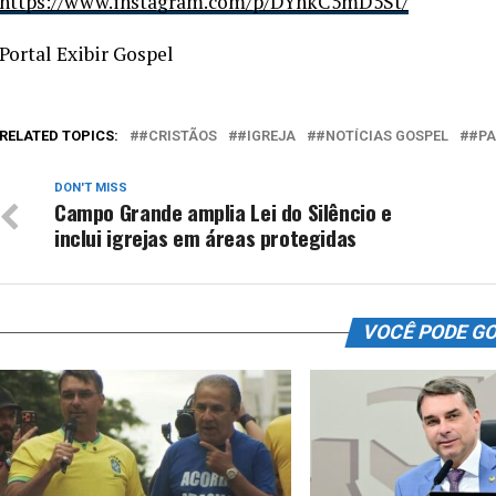
https://www.instagram.com/p/DYhkC5mD5St/
Portal Exibir Gospel
RELATED TOPICS:
#CRISTÃOS
#IGREJA
#NOTÍCIAS GOSPEL
#PA
DON'T MISS
Campo Grande amplia Lei do Silêncio e
inclui igrejas em áreas protegidas
VOCÊ PODE G