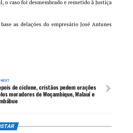
l, o caso foi desmembrado e remetido à Justiça
base as delações do empresário José Antunes
 NEXT
pois de ciclone, cristãos pedem orações
elos moradores de Moçambique, Malauí e
imbábue
OSTAR