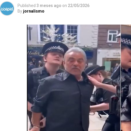
Published
3 meses ago
on
22/05/2026
By
jornalismo