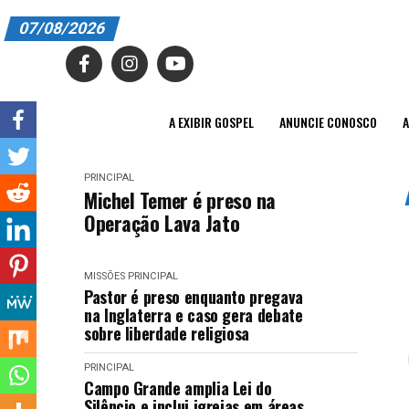
07/08/2026
A EXIBIR GOSPEL
ANUNCIE CONOSCO
A EXIBIR GOSPEL
ANUNCIE CONOSCO
A
ASSINE
PRINCIPAL
CARRINHO
Michel Temer é preso na
Operação Lava Jato
EDITORIAL
ENTREVISTAS
MISSÕES
PRINCIPAL
Pastor é preso enquanto pregava
EXPEDIENTE
na Inglaterra e caso gera debate
sobre liberdade religiosa
FINALIZAR COMPRA
PRINCIPAL
Campo Grande amplia Lei do
HOME
Silêncio e inclui igrejas em áreas