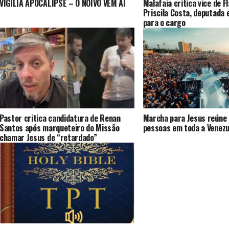
VIGÍLIA APOCALIPSE – O NOIVO VEM AÍ
Malafaia critica vice de F
Priscila Costa, deputada 
para o cargo
Pastor critica candidatura de Renan
Marcha para Jesus reúne 
Santos após marqueteiro do Missão
pessoas em toda a Venezu
chamar Jesus de “retardado”