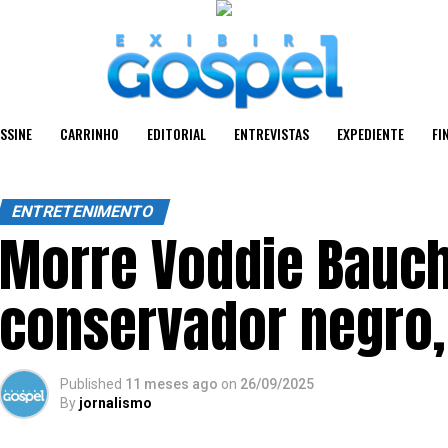
SSINE
CARRINHO
EDITORIAL
ENTREVISTAS
EXPEDIENTE
FI
ENTRETENIMENTO
Morre Voddie Bauch
conservador negro,
Published
11 meses ago
on
26/09/2025
By
jornalismo