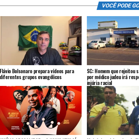
VOCÊ PODE G
Flávio Bolsonaro prepara vídeos para
SC: Homem que rejeitou s
diferentes grupos evangélicos
por médico judeu irá resp
injúria racial