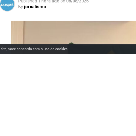
Published
1 hora ago
on
08/08/2026
By
jornalismo
SIGA NOSSAS REDES SOCIAIS
e site, você concorda com o uso de cookies.