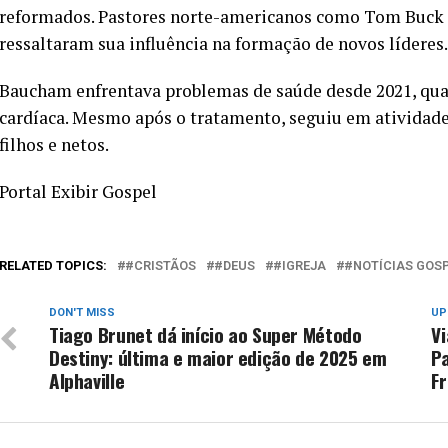
reformados. Pastores norte-americanos como Tom Buck
ressaltaram sua influência na formação de novos líderes.
Baucham enfrentava problemas de saúde desde 2021, qua
cardíaca. Mesmo após o tratamento, seguiu em atividades 
filhos e netos.
Portal Exibir Gospel
RELATED TOPICS:
#CRISTÃOS
#DEUS
#IGREJA
#NOTÍCIAS GOS
DON'T MISS
UP
Tiago Brunet dá início ao Super Método
Vi
Destiny: última e maior edição de 2025 em
Pa
Alphaville
F