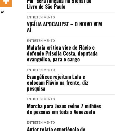
Pai" será lançada na Bienal do
LANÇAMENTOS
Livro de São Paulo
ENTRETENIMENTO
VIGÍLIA APOCALIPSE – O NOIVO VEM
AÍ
ENTRETENIMENTO
Malafaia critica vice de Flávio e
defende Priscila Costa, deputada
evangélica, para o cargo
ENTRETENIMENTO
Evangélicos rejeitam Lula e
colocam Flávio na frente, diz
pesquisa
ENTRETENIMENTO
Marcha para Jesus reúne 7 milhões
de pessoas em toda a Venezuela
ENTRETENIMENTO
Autor relata experiência de