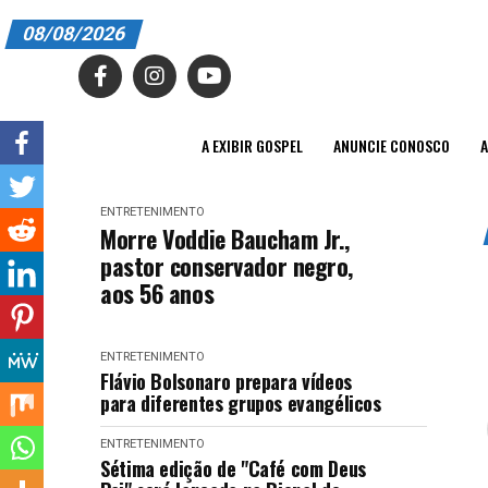
08/08/2026
A EXIBIR GOSPEL
ANUNCIE CONOSCO
A EXIBIR GOSPEL
ANUNCIE CONOSCO
A
ASSINE
ENTRETENIMENTO
CARRINHO
Morre Voddie Baucham Jr.,
pastor conservador negro,
EDITORIAL
aos 56 anos
ENTREVISTAS
ENTRETENIMENTO
EXPEDIENTE
Flávio Bolsonaro prepara vídeos
para diferentes grupos evangélicos
FINALIZAR COMPRA
ENTRETENIMENTO
HOME
Sétima edição de "Café com Deus