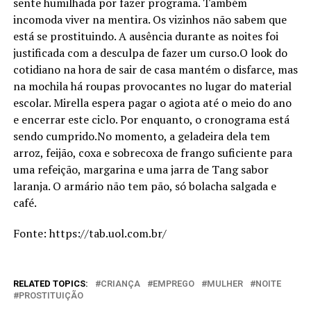
sente humilhada por fazer programa. Também
incomoda viver na mentira. Os vizinhos não sabem que
está se prostituindo. A ausência durante as noites foi
justificada com a desculpa de fazer um curso.O look do
cotidiano na hora de sair de casa mantém o disfarce, mas
na mochila há roupas provocantes no lugar do material
escolar. Mirella espera pagar o agiota até o meio do ano
e encerrar este ciclo. Por enquanto, o cronograma está
sendo cumprido.No momento, a geladeira dela tem
arroz, feijão, coxa e sobrecoxa de frango suficiente para
uma refeição, margarina e uma jarra de Tang sabor
laranja. O armário não tem pão, só bolacha salgada e
café.
Fonte: https://tab.uol.com.br/
RELATED TOPICS:
CRIANÇA
EMPREGO
MULHER
NOITE
PROSTITUIÇÃO