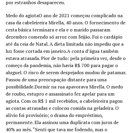
por estranhos desapareceu.
Medo do agiotaO ano de 2021 começou complicado na
casa da cabeleireira Mirella, 40 anos. O fornecimento de
cesta básica terminara e ela e o marido passaram
dezembro comendo só arroz com feijão. Foi o cardápio
até da ceia de Natal. A dieta limitada não impediu que a
luz fosse cortada em janeiro.A conta d’água também
estava atrasada. Pior de tudo: pela primeira vez, desde o
começo da pandemia, não havia R$ 700 para pagar o
aluguel. O risco de serem despejados mudou de patamar.
Passou de uma preocupação distante para uma
possibilidade.Dormir na rua apavorava Mirella. O medo
de roubo, estupro e assassinato fez apelar para um
agiota. Com os R$ 1 mil recebidos, a cabeleireira pagou
as contas atrasadas e colocou comida na geladeira. O
alívio foi provisório; o drama do empréstimo,
permanente. Ela assinou uma duplicata com juros de
40% ao mês. “Senti que tava me fodendo, mas o