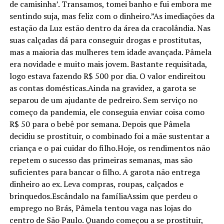
de camisinha’. Transamos, tomei banho e fui embora me
sentindo suja, mas feliz com o dinheiro.”As imediações da
estação da Luz estão dentro da área da cracolândia. Nas
suas calçadas dá para conseguir drogas e prostitutas,
mas a maioria das mulheres tem idade avançada. Pâmela
era novidade e muito mais jovem. Bastante requisitada,
logo estava fazendo R$ 500 por dia. O valor endireitou
as contas domésticas.Ainda na gravidez, a garota se
separou de um ajudante de pedreiro. Sem serviço no
começo da pandemia, ele conseguia enviar coisa como
R$ 50 para o bebê por semana. Depois que Pâmela
decidiu se prostituir, o combinado foi a mãe sustentar a
criança e o pai cuidar do filho.Hoje, os rendimentos não
repetem o sucesso das primeiras semanas, mas são
suficientes para bancar o filho. A garota não entrega
dinheiro ao ex. Leva compras, roupas, calçados e
brinquedos.Escândalo na famíliaAssim que perdeu o
emprego no Brás, Pâmela tentou vaga nas lojas do
centro de São Paulo. Quando começou a se prostituir,