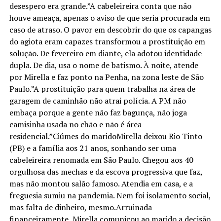
desespero era grande.”A cabeleireira conta que não
houve ameaça, apenas o aviso de que seria procurada em
caso de atraso. O pavor em descobrir do que os capangas
do agiota eram capazes transformou a prostituição em
solução. De fevereiro em diante, ela adotou identidade
dupla. De dia, usa o nome de batismo. À noite, atende
por Mirella e faz ponto na Penha, na zona leste de São
Paulo.”A prostituição para quem trabalha na área de
garagem de caminhão não atrai polícia. A PM não
embaça porque a gente não faz bagunça, não joga
camisinha usada no chão e não é área
residencial.”Ciúmes do maridoMirella deixou Rio Tinto
(PB) e a família aos 21 anos, sonhando ser uma
cabeleireira renomada em São Paulo. Chegou aos 40
orgulhosa das mechas e da escova progressiva que faz,
mas não montou salão famoso. Atendia em casa, e a
freguesia sumiu na pandemia. Nem foi isolamento social,
mas falta de dinheiro, mesmo.Arruinada
financeiramente, Mirella comunicou ao marido a decisão