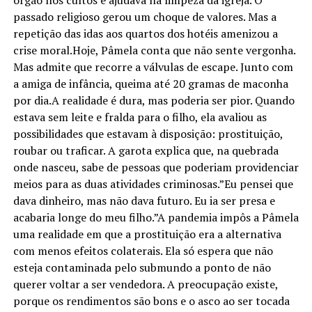
órgão nos cultos e ajudava na limpeza da igreja. O
passado religioso gerou um choque de valores. Mas a
repetição das idas aos quartos dos hotéis amenizou a
crise moral.Hoje, Pâmela conta que não sente vergonha.
Mas admite que recorre a válvulas de escape. Junto com
a amiga de infância, queima até 20 gramas de maconha
por dia.A realidade é dura, mas poderia ser pior. Quando
estava sem leite e fralda para o filho, ela avaliou as
possibilidades que estavam à disposição: prostituição,
roubar ou traficar. A garota explica que, na quebrada
onde nasceu, sabe de pessoas que poderiam providenciar
meios para as duas atividades criminosas.”Eu pensei que
dava dinheiro, mas não dava futuro. Eu ia ser presa e
acabaria longe do meu filho.”A pandemia impôs a Pâmela
uma realidade em que a prostituição era a alternativa
com menos efeitos colaterais. Ela só espera que não
esteja contaminada pelo submundo a ponto de não
querer voltar a ser vendedora. A preocupação existe,
porque os rendimentos são bons e o asco ao ser tocada