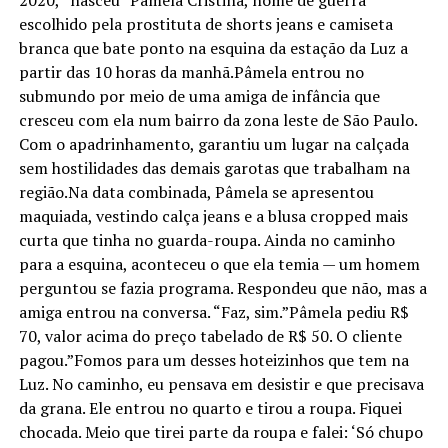
2020, “nasceu” Pâmela Cristina, nome de guerra
escolhido pela prostituta de shorts jeans e camiseta
branca que bate ponto na esquina da estação da Luz a
partir das 10 horas da manhã.Pâmela entrou no
submundo por meio de uma amiga de infância que
cresceu com ela num bairro da zona leste de São Paulo.
Com o apadrinhamento, garantiu um lugar na calçada
sem hostilidades das demais garotas que trabalham na
região.Na data combinada, Pâmela se apresentou
maquiada, vestindo calça jeans e a blusa cropped mais
curta que tinha no guarda-roupa. Ainda no caminho
para a esquina, aconteceu o que ela temia — um homem
perguntou se fazia programa. Respondeu que não, mas a
amiga entrou na conversa. “Faz, sim.”Pâmela pediu R$
70, valor acima do preço tabelado de R$ 50. O cliente
pagou.”Fomos para um desses hoteizinhos que tem na
Luz. No caminho, eu pensava em desistir e que precisava
da grana. Ele entrou no quarto e tirou a roupa. Fiquei
chocada. Meio que tirei parte da roupa e falei: ‘Só chupo