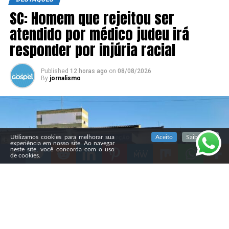
SC: Homem que rejeitou ser
atendido por médico judeu irá
responder por injúria racial
Published
12 horas ago
on
08/08/2026
By
jornalismo
SIGA NOSSAS REDES SOCIAIS
Utilizamos cookies para melhorar sua
Aceito
Saiba mais
experiência em nosso site. Ao navegar
neste site, você concorda com o uso
de cookies.