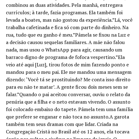
combinou as duas atividades. Pela manhã, entregava
currículos; à tarde, fazia programas. Ela também foi
levada a boates, mas não gostou da experiência.”Lá, você
trabalha cafetinada e fica só com parte do dinheiro. Na
rua, tudo que eu ganho é meu.”Pâmela se fixou na Luz e
a decisão causou sequelas familiares. A mãe não falou
nada, mas usou o WhatsApp para agir, causando um
barraco digno de programa de fofoca vespertino.”Ela
veio até aqui [Luz], tirou fotos de mim fazendo ponto e
mandou para o meu pai. Ele me mandou uma mensagem
dizendo: ‘Você tá se prostituindo? Me conta isso direito
para eu não te matar’. A gente ficou dois meses sem se
falar.”Quando o pai aceitou conversar, ouviu o relato da
penúria que a filha e o neto estavam vivendo. O assunto
foi colocado embaixo do tapete. Pâmela tem uma família
que prefere se enganar e não toca no assunto.A garota
também tem seus dramas com que lidar. Criada na
Congregação Cristã no Brasil até os 12 anos, ela tocava