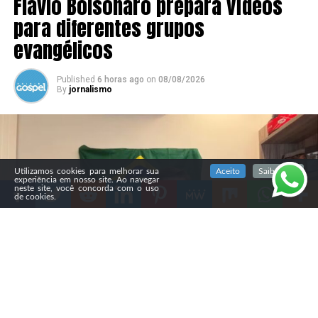
Flávio Bolsonaro prepara vídeos
para diferentes grupos
evangélicos
Published
6 horas ago
on
08/08/2026
By
jornalismo
SIGA NOSSAS REDES SOCIAIS
Utilizamos cookies para melhorar sua
Aceito
Saiba mais
experiência em nosso site. Ao navegar
neste site, você concorda com o uso
de cookies.
Compartilhe