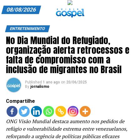
08/08/2026
A EXIBIR GOSPEL
ENTRETENIMENTO
No Dia Mundial do Refugiado,
ANUNCIE CONOSCO
organização alerta retrocessos e
ASSINE
falta de compromisso com a
CARRINHO
inclusão de migrantes no Brasil
EDITORIAL
Published
1 ano ago
on
20/06/2025
By
jornalismo
ENTREVISTAS
Compartilhe
EXPEDIENTE
FINALIZAR COMPRA
ONG Visão Mundial destaca aumento nos pedidos de
refúgio e vulnerabilidade extrema entre venezuelanos,
HOME
reforçando a urgência de políticas públicas eficazes