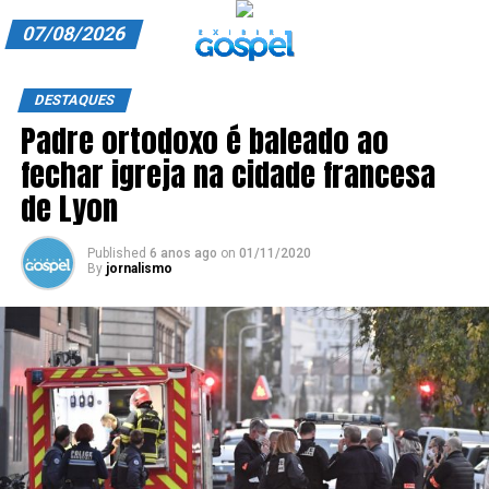
07/08/2026
A EXIBIR GOSPEL
DESTAQUES
Padre ortodoxo é baleado ao
ANUNCIE CONOSCO
fechar igreja na cidade francesa
ASSINE
de Lyon
CARRINHO
Published
6 anos ago
on
01/11/2020
By
jornalismo
EDITORIAL
ENTREVISTAS
EXPEDIENTE
FINALIZAR COMPRA
HOME