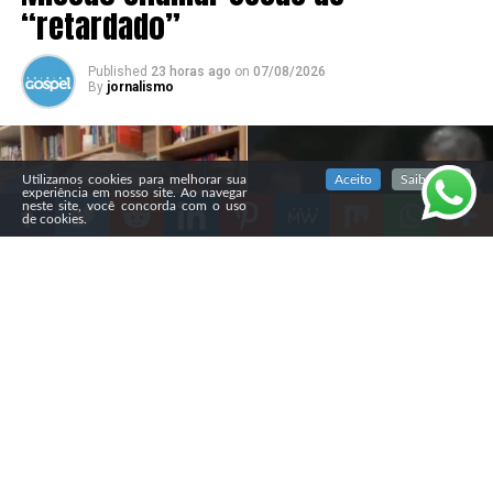
“retardado”
Published
23 horas ago
on
07/08/2026
By
jornalismo
SIGA NOSSAS REDES SOCIAIS
Utilizamos cookies para melhorar sua
Aceito
Saiba mais
experiência em nosso site. Ao navegar
neste site, você concorda com o uso
de cookies.
Compartilhe