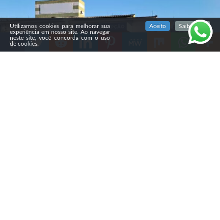
SIGA NOSSAS REDES SOCIAIS
Utilizamos cookies para melhorar sua
Aceito
Saiba mais
experiência em nosso site. Ao navegar
neste site, você concorda com o uso
de cookies.
Compartilhe
Na noite de sábado (1º), um
morador de Caçador (SC)
insultou um médico venezuelano que usava uma quipá
durante atendimento na UPA do bairro Berger. O
paciente foi denunciado pelo Ministério Público de
Santa Catarina (MPSC) e agora responde por dois crimes
de injúria racial.