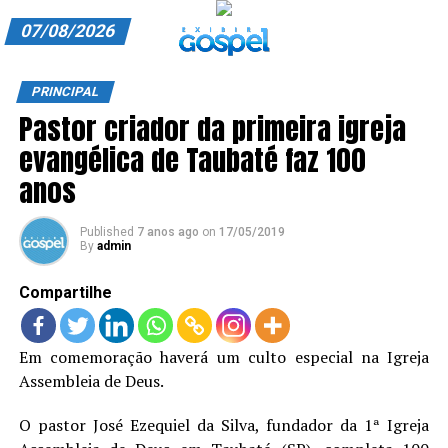
07/08/2026
A EXIBIR GOSPEL
PRINCIPAL
Pastor criador da primeira igreja
ANUNCIE CONOSCO
evangélica de Taubaté faz 100
ASSINE
anos
CARRINHO
Published
7 anos ago
on
17/05/2019
By
admin
EDITORIAL
Compartilhe
ENTREVISTAS
EXPEDIENTE
Em comemoração haverá um culto especial na Igreja
Assembleia de Deus.
FINALIZAR COMPRA
HOME
O pastor José Ezequiel da Silva, fundador da 1ª Igreja