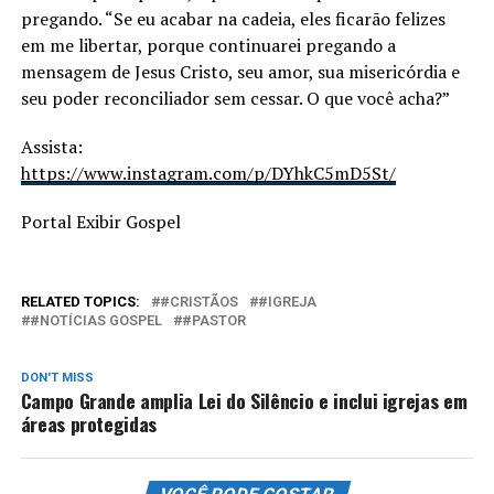
pregando. “Se eu acabar na cadeia, eles ficarão felizes
em me libertar, porque continuarei pregando a
mensagem de Jesus Cristo, seu amor, sua misericórdia e
seu poder reconciliador sem cessar. O que você acha?”
Assista:
https://www.instagram.com/p/DYhkC5mD5St/
Portal Exibir Gospel
RELATED TOPICS:
#CRISTÃOS
#IGREJA
#NOTÍCIAS GOSPEL
#PASTOR
DON'T MISS
Campo Grande amplia Lei do Silêncio e inclui igrejas em
áreas protegidas