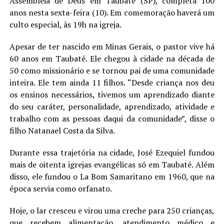
Assembleia de Deus em Taubaté (SP), completa 100
LANÇAMENTOS
anos nesta sexta-feira (10). Em comemoração haverá um
culto especial, às 19h na igreja.
Apesar de ter nascido em Minas Gerais, o pastor vive há
60 anos em Taubaté. Ele chegou à cidade na década de
50 como missionário e se tornou pai de uma comunidade
inteira. Ele tem ainda 11 filhos. “Desde criança nos deu
os ensinos necessários, tivemos um aprendizado diante
do seu caráter, personalidade, aprendizado, atividade e
trabalho com as pessoas daqui da comunidade”, disse o
filho Natanael Costa da Silva.
Durante essa trajetória na cidade, José Ezequiel fundou
mais de oitenta igrejas evangélicas só em Taubaté. Além
disso, ele fundou o La Bom Samaritano em 1960, que na
época servia como orfanato.
Hoje, o lar cresceu e virou uma creche para 250 crianças,
que recebem alimentação, atendimento médico e