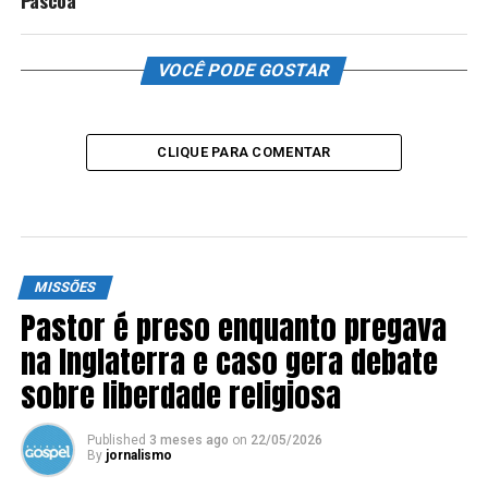
Páscoa
VOCÊ PODE GOSTAR
CLIQUE PARA COMENTAR
MISSÕES
Pastor é preso enquanto pregava
na Inglaterra e caso gera debate
sobre liberdade religiosa
Published
3 meses ago
on
22/05/2026
By
jornalismo