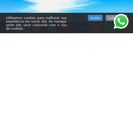
SIGA NOSSAS REDES SOCIAIS
Utilizamos cookies para melhorar sua
Aceito
Saiba mais
experiência em nosso site. Ao navegar
neste site, você concorda com o uso
de cookies.
Compartilhe
A Câmara Municipal de Campo Grande aprovou, em 24
de fevereiro, um projeto que proíbe barulho em um raio
de 200 metros de igrejas e templos religiosos na cidade.
A medida altera a Lei do Silêncio e equipara esses locais
a hospitais e escolas.