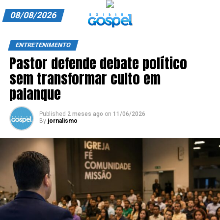
08/08/2026
A EXIBIR GOSPEL
ENTRETENIMENTO
Pastor defende debate político
ANUNCIE CONOSCO
sem transformar culto em
ASSINE
palanque
CARRINHO
Published
2 meses ago
on
11/06/2026
By
jornalismo
EDITORIAL
ENTREVISTAS
EXPEDIENTE
FINALIZAR COMPRA
HOME