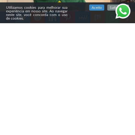
SIGA NOSSAS REDES SOCIAIS
Utilizamos cookies para melhorar sua
Aceito
Saiba mais
experiência em nosso site. Ao navegar
neste site, você concorda com o uso
de cookies.
Compartilhe
A campanha de Flávio Bolsonaro (PL) decidiu produzir
vídeos específicos para diferentes grupos evangélicos,
em meio à queda da vantagem do senador sobre Luiz
Inácio Lula da Silva (PT) entre esse eleitorado.
A estratégia foi discutida pela coordenação da
campanha e prevê mensagens adaptadas às diferentes