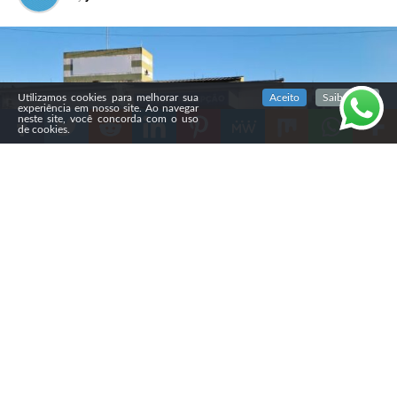
SIGA NOSSAS REDES SOCIAIS
Utilizamos cookies para melhorar sua
Aceito
Saiba mais
experiência em nosso site. Ao navegar
neste site, você concorda com o uso
de cookies.
Compartilhe
Na noite de sábado (1º), um
morador de Caçador (SC)
insultou um médico venezuelano que usava uma quipá
durante atendimento na UPA do bairro Berger. O