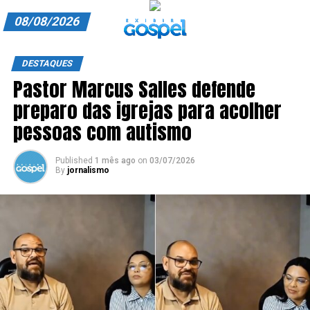
08/08/2026
A EXIBIR GOSPEL
DESTAQUES
Pastor Marcus Salles defende
ANUNCIE CONOSCO
preparo das igrejas para acolher
ASSINE
pessoas com autismo
CARRINHO
Published
1 mês ago
on
03/07/2026
By
jornalismo
EDITORIAL
ENTREVISTAS
EXPEDIENTE
FINALIZAR COMPRA
HOME