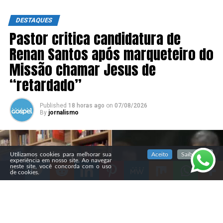
DESTAQUES
Pastor critica candidatura de
Renan Santos após marqueteiro do
Missão chamar Jesus de
“retardado”
Published
18 horas ago
on
07/08/2026
By
jornalismo
SIGA NOSSAS REDES SOCIAIS
Utilizamos cookies para melhorar sua
Aceito
Saiba mais
experiência em nosso site. Ao navegar
neste site, você concorda com o uso
de cookies.