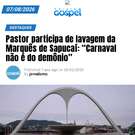
07/08/2026
A EXIBIR GOSPEL
DESTAQUES
Pastor participa de lavagem da
ANUNCIE CONOSCO
Marquês de Sapucaí: “Carnaval
ASSINE
não é do demônio”
CARRINHO
Published
1 ano ago
on
26/02/2025
By
jornalismo
EDITORIAL
ENTREVISTAS
EXPEDIENTE
FINALIZAR COMPRA
HOME