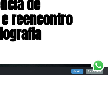
ência de
 e reencontro
ografia
Aceito
Saiba mais