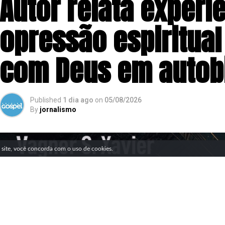
Autor relata experi
opressão espiritual
com Deus em autobi
Published
1 dia ago
on
05/08/2026
By
jornalismo
SIGA NOSSAS REDES SOCIAIS
e site, você concorda com o uso de cookies.