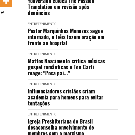
YouVersion coloca The Passion
LANÇAMENTOS
Translation em revisão após
denúncias
ENTRETENIMENTO
Pastor Marquinhos Menezes segue
internado, e fiéis fazem oração em
frente ao hospital
ENTRETENIMENTO
Mattos Nascimento critica músicas
gospel românticas e Ton Carfi
reage: "Poxa pai..."
ENTRETENIMENTO
Influenciadores cristãos criam
academia para homens para evitar
tentações
ENTRETENIMENTO
Igreja Presbiteriana do Brasil
desaconselha envolvimento de
membros com o marxismo