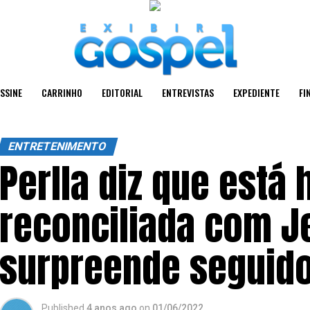
SSINE
CARRINHO
EDITORIAL
ENTREVISTAS
EXPEDIENTE
FI
ENTRETENIMENTO
Perlla diz que está
reconciliada com J
surpreende seguid
Published
4 anos ago
on
01/06/2022