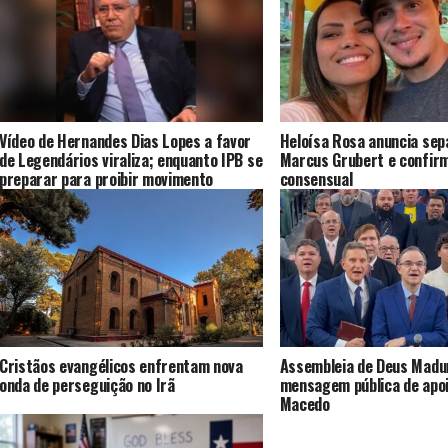
Vídeo de Hernandes Dias Lopes a favor
Heloísa Rosa anuncia sep
de Legendários viraliza; enquanto IPB se
Marcus Grubert e confirm
preparar para proibir movimento
consensual
Cristãos evangélicos enfrentam nova
Assembleia de Deus Madur
onda de perseguição no Irã
mensagem pública de apoi
Macedo