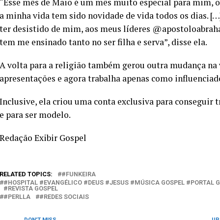
“Esse mês de Maio é um mês muito especial para mim, onde
a minha vida tem sido novidade de vida todos os dias. [
ter desistido de mim, aos meus líderes @apostoloabrah
tem me ensinado tanto no ser filha e serva”, disse ela.
A volta para a religião também gerou outra mudança na v
apresentações e agora trabalha apenas como influenciado
Inclusive, ela criou uma conta exclusiva para conseguir 
e para ser modelo.
Redação Exibir Gospel
RELATED TOPICS:
#FUNKEIRA
#HOSPITAL #EVANGÉLICO #DEUS #JESUS #MÚSICA GOSPEL #PORTAL 
#REVISTA GOSPEL
#PERLLA
#REDES SOCIAIS
DON'T MISS
UP