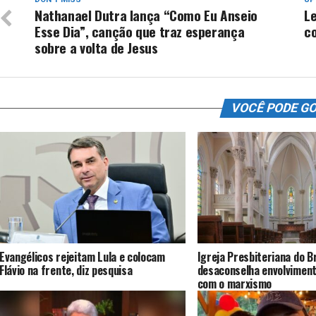
Nathanael Dutra lança “Como Eu Anseio
L
Esse Dia”, canção que traz esperança
c
sobre a volta de Jesus
VOCÊ PODE G
Evangélicos rejeitam Lula e colocam
Igreja Presbiteriana do Br
Flávio na frente, diz pesquisa
desaconselha envolvimen
com o marxismo