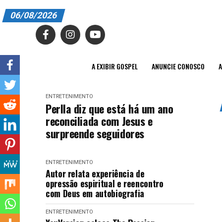
06/08/2026
A EXIBIR GOSPEL
ANUNCIE CONOSCO
A EXIBIR GOSPEL
ANUNCIE CONOSCO
A
ASSINE
ENTRETENIMENTO
CARRINHO
Perlla diz que está há um ano
reconciliada com Jesus e
EDITORIAL
surpreende seguidores
ENTREVISTAS
ENTRETENIMENTO
EXPEDIENTE
Autor relata experiência de
opressão espiritual e reencontro
FINALIZAR COMPRA
com Deus em autobiografia
HOME
ENTRETENIMENTO