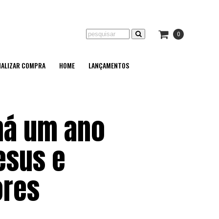
0
NALIZAR COMPRA
HOME
LANÇAMENTOS
 há um ano
esus e
ores