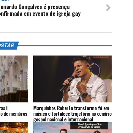
eonardo Gonçalves é presença
onfirmada em evento de igreja gay
OSTAR
asil
Marquinhos Roberto transforma fé em
to de membros
música e fortalece trajetória no cenário
gospel nacional e internacional