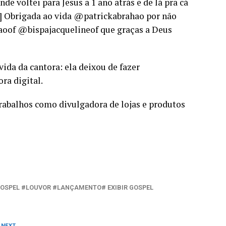
 voltei para Jesus a 1 ano atrás e de lá pra cá
…] Obrigada ao vida @patrickabrahao por não
aoof @bispajacquelineof que graças a Deus
ida da cantora: ela deixou de fazer
ra digital.
trabalhos como divulgadora de lojas e produtos
GOSPEL #LOUVOR #LANÇAMENTO# EXIBIR GOSPEL
 NEXT