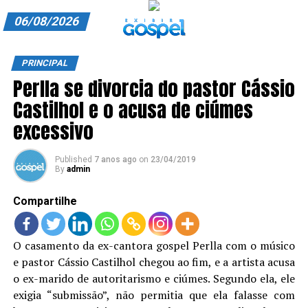
06/08/2026
A EXIBIR GOSPEL
PRINCIPAL
Perlla se divorcia do pastor Cássio
ANUNCIE CONOSCO
Castilhol e o acusa de ciúmes
ASSINE
excessivo
CARRINHO
Published
7 anos ago
on
23/04/2019
By
admin
EDITORIAL
Compartilhe
ENTREVISTAS
EXPEDIENTE
O casamento da ex-cantora gospel Perlla com o músico
e pastor Cássio Castilhol chegou ao fim, e a artista acusa
FINALIZAR COMPRA
o ex-marido de autoritarismo e ciúmes. Segundo ela, ele
HOME
exigia “submissão”, não permitia que ela falasse com