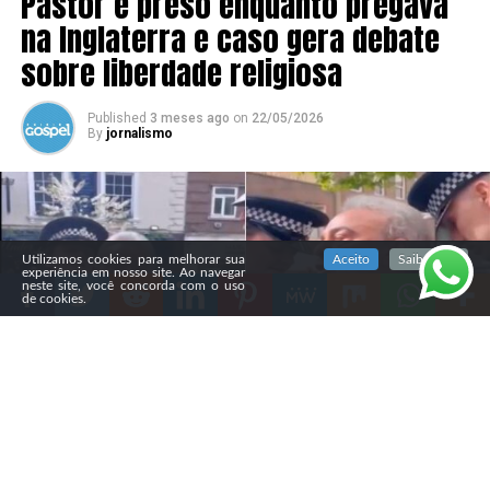
Pastor é preso enquanto pregava
na Inglaterra e caso gera debate
sobre liberdade religiosa
Published
3 meses ago
on
22/05/2026
By
jornalismo
SIGA NOSSAS REDES SOCIAIS
Utilizamos cookies para melhorar sua
Aceito
Saiba mais
experiência em nosso site. Ao navegar
neste site, você concorda com o uso
de cookies.