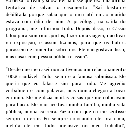
Ao deixar o reality show, Perlla disse que fez uma última
tentativa de salvar o casamento: “Saí bastante
debilitada porque sabia que o meu até então marido
estava com ódio de mim. A psicóloga, na saída do
programa, me informou tudo. Depois disso, o Cássio
falou para sumirmos juntos, fazer uma viagem, não ficar
na exposição, e assim fizemos, para que os haters
parassem de comentar sobre nós. Ele não gostava disso,
mas casar com pessoa pública é assim”.
“Desde que me casei nunca tivemos um relacionamento
100% saudável. Tinha sempre a famosa submissão. Ele
queria que eu falasse sim para tudo. Me agrediu
verbalmente, com palavras, mas nunca chegou a tocar
em mim. Ele me dizia muitas coisas que me colocavam
para baixo. Ele não aceitava minha família, minha vida
pública, minha carreira. Fazia com que eu me sentisse
sempre inferior. Eu sempre colocando ele pra cima,
incluía ele em tudo, inclusive no meu trabalho”,