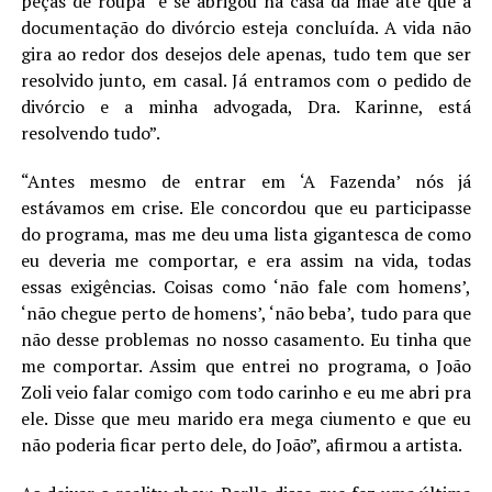
peças de roupa” e se abrigou na casa da mãe até que a
documentação do divórcio esteja concluída. A vida não
gira ao redor dos desejos dele apenas, tudo tem que ser
resolvido junto, em casal. Já entramos com o pedido de
divórcio e a minha advogada, Dra. Karinne, está
resolvendo tudo”.
“Antes mesmo de entrar em ‘A Fazenda’ nós já
estávamos em crise. Ele concordou que eu participasse
do programa, mas me deu uma lista gigantesca de como
eu deveria me comportar, e era assim na vida, todas
essas exigências. Coisas como ‘não fale com homens’,
‘não chegue perto de homens’, ‘não beba’, tudo para que
não desse problemas no nosso casamento. Eu tinha que
me comportar. Assim que entrei no programa, o João
Zoli veio falar comigo com todo carinho e eu me abri pra
ele. Disse que meu marido era mega ciumento e que eu
não poderia ficar perto dele, do João”, afirmou a artista.