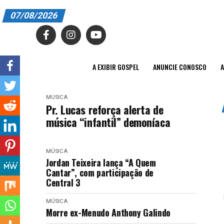
07/08/2026
A EXIBIR GOSPEL
ANUNCIE CONOSCO
A EXIBIR GOSPEL
ANUNCIE CONOSCO
A
ASSINE
MÚSICA
CARRINHO
Pr. Lucas reforça alerta de
música “infantil” demoníaca
EDITORIAL
ENTREVISTAS
MÚSICA
Jordan Teixeira lança “A Quem
EXPEDIENTE
Cantar”, com participação de
Central 3
FINALIZAR COMPRA
MÚSICA
Morre ex-Menudo Anthony Galindo
HOME