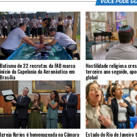
VOCÊ PODE G
Batismo de 22 recrutas da FAB marca
Hostilidade religiosa cres
início da Capelania da Aeronáutica em
terceiro ano seguido, ap
Brasília
global
Igreja Kyrios é homenageada na Câmara
Estado do Rio de Janeiro 