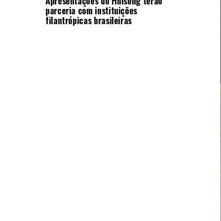
Apresentações do Hillsong terão
parceria com instituições
filantrópicas brasileiras