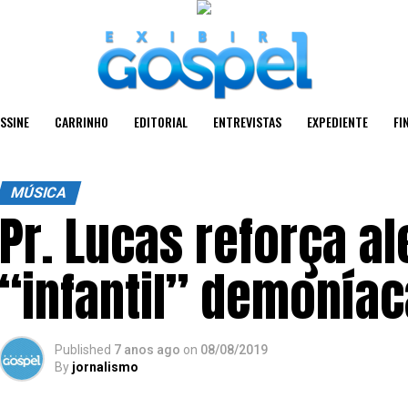
SSINE
CARRINHO
EDITORIAL
ENTREVISTAS
EXPEDIENTE
FI
MÚSICA
Pr. Lucas reforça a
“infantil” demoníac
Published
7 anos ago
on
08/08/2019
By
jornalismo