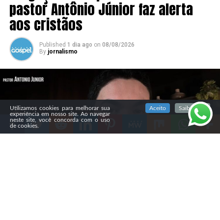
pastor Antônio Júnior faz alerta
aos cristãos
Published
1 dia ago
on
08/08/2026
By
jornalismo
SIGA NOSSAS REDES SOCIAIS
Utilizamos cookies para melhorar sua
Aceito
Saiba mais
experiência em nosso site. Ao navegar
neste site, você concorda com o uso
de cookies.
Compartilhe