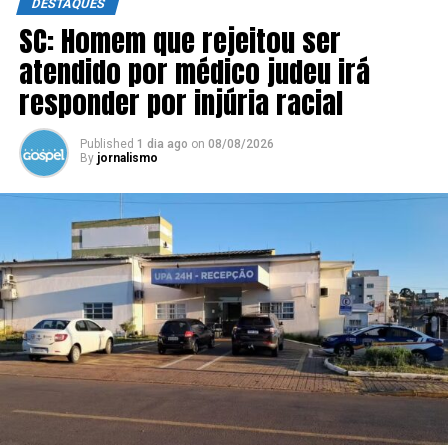
DESTAQUES
SC: Homem que rejeitou ser
atendido por médico judeu irá
responder por injúria racial
Published
1 dia ago
on
08/08/2026
By
jornalismo