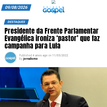
09/08/2026
A EXIBIR GOSPEL
DESTAQUES
Presidente da Frente Parlamentar
ANUNCIE CONOSCO
Evangélica ironiza ‘pastor’ que faz
ASSINE
campanha para Lula
CARRINHO
Published
4 anos ago
on
11/03/2022
By
jornalismo
EDITORIAL
ENTREVISTAS
EXPEDIENTE
FINALIZAR COMPRA
HOME