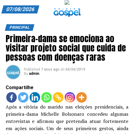
07/08/2026
A EXIBIR GOSPEL
PRINCIPAL
Primeira-dama se emociona ao
ANUNCIE CONOSCO
visitar projeto social que cuida de
ASSINE
pessoas com doenças raras
CARRINHO
Published
7 anos ago
on
04/04/2019
By
admin
EDITORIAL
Compartilhe
ENTREVISTAS
EXPEDIENTE
Após a vitória do marido nas eleições presidenciais, a
primeira-dama Michelle Bolsonaro concedeu algumas
FINALIZAR COMPRA
entrevistas e afirmou que pretendia atuar fortemente
HOME
em ações sociais. Um de seus primeiros gestos, ainda