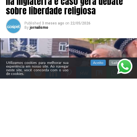
na Inglaterra e caso gera debate
sobre liberdade religiosa
Published
3 meses ago
on
22/05/2026
By
jornalismo
SIGA NOSSAS REDES SOCIAIS
Utilizamos cookies para melhorar sua
Aceito
Saiba mais
experiência em nosso site. Ao navegar
neste site, você concorda com o uso
de cookies.
Compartilhe