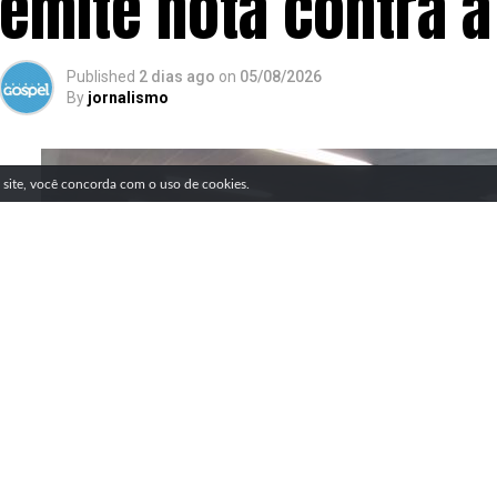
emite nota contra a
Published
2 dias ago
on
05/08/2026
By
jornalismo
SIGA NOSSAS REDES SOCIAIS
e site, você concorda com o uso de cookies.