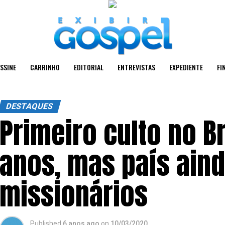
SSINE
CARRINHO
EDITORIAL
ENTREVISTAS
EXPEDIENTE
FI
DESTAQUES
Primeiro culto no Br
anos, mas país ain
missionários
Published
6 anos ago
on
10/03/2020