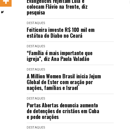
Evangélicos rejeitam Lula e
LANÇAMENTOS
colocam Flávio na frente, diz
pesquisa
DESTAQUES
Feiticeira investe R$ 100 mil em
estátua do Diabo no Ceará
DESTAQUES
“Família é mais importante que
igreja”, diz Ana Paula Valadão
DESTAQUES
A Million Women Brasil inicia Jejum
Global de Ester com oração por
nações, famílias e Israel
DESTAQUES
Portas Abertas denuncia aumento
de detenções de cristãos em Cuba
e pede orações
DESTAQUES