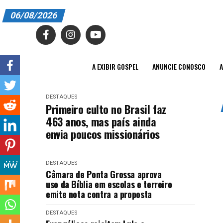
06/08/2026
A EXIBIR GOSPEL
ANUNCIE CONOSCO
A EXIBIR GOSPEL
ANUNCIE CONOSCO
A
ASSINE
DESTAQUES
CARRINHO
Primeiro culto no Brasil faz
463 anos, mas país ainda
EDITORIAL
envia poucos missionários
ENTREVISTAS
DESTAQUES
EXPEDIENTE
Câmara de Ponta Grossa aprova
uso da Bíblia em escolas e terreiro
FINALIZAR COMPRA
emite nota contra a proposta
HOME
DESTAQUES