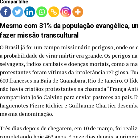
Compartilhe
Mesmo com 31% da população evangélica, um
fazer missão transcultural
O Brasil já foi um campo missionário perigoso, onde os
a probabilidade de virar mártir era grande. Os perigos n
selvagens, índios canibais e doenças mortais, como a ma
protestantes foram vítimas da intolerância religiosa. 
600 franceses na Baía de Guanabara, Rio de Janeiro. O lí
não havia cristãos protestantes na chamada “França Antá
compatriota João Calvino para enviar pastores ao país. E
huguenotes Pierre Richier e Guillaume Chartier desembar
mesma denominação.
Três dias depois de chegarem, em 10 de março, foi realiz
completando hoje 463 anos. E onze dias depois, a primeir