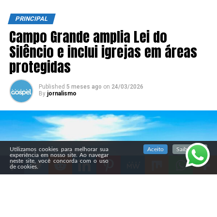
PRINCIPAL
Campo Grande amplia Lei do
Silêncio e inclui igrejas em áreas
protegidas
Published
5 meses ago
on
24/03/2026
By
jornalismo
SIGA NOSSAS REDES SOCIAIS
Utilizamos cookies para melhorar sua
Aceito
Saiba mais
experiência em nosso site. Ao navegar
neste site, você concorda com o uso
de cookies.