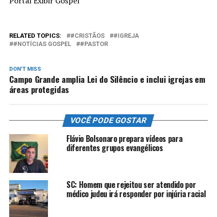
Portal Exibir Gospel
RELATED TOPICS:
#CRISTÃOS
#IGREJA
#NOTÍCIAS GOSPEL
#PASTOR
DON'T MISS
Campo Grande amplia Lei do Silêncio e inclui igrejas em
áreas protegidas
VOCÊ PODE GOSTAR
Flávio Bolsonaro prepara vídeos para
diferentes grupos evangélicos
SC: Homem que rejeitou ser atendido por
médico judeu irá responder por injúria racial