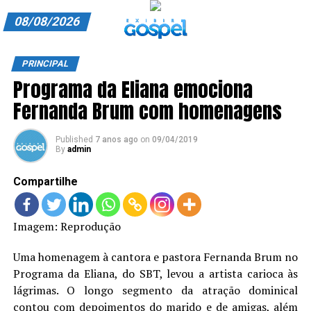
08/08/2026
A EXIBIR GOSPEL
PRINCIPAL
Programa da Eliana emociona
ANUNCIE CONOSCO
Fernanda Brum com homenagens
ASSINE
Published
7 anos ago
on
09/04/2019
CARRINHO
By
admin
EDITORIAL
Compartilhe
ENTREVISTAS
Imagem: Reprodução
EXPEDIENTE
Uma homenagem à cantora e pastora Fernanda Brum no
FINALIZAR COMPRA
Programa da Eliana, do SBT, levou a artista carioca às
lágrimas. O longo segmento da atração dominical
HOME
contou com depoimentos do marido e de amigas, além