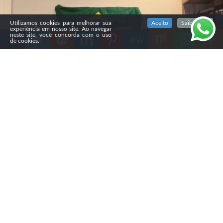
SIGA NOSSAS REDES SOCIAIS
Utilizamos cookies para melhorar sua
Aceito
Saiba mais
experiência em nosso site. Ao navegar
neste site, você concorda com o uso
de cookies.
Compartilhe
A campanha de Flávio Bolsonaro (PL) decidiu produzir
vídeos específicos para diferentes grupos evangélicos,
em meio à queda da vantagem do senador sobre Luiz
Inácio Lula da Silva (PT) entre esse eleitorado.
A estratégia foi discutida pela coordenação da