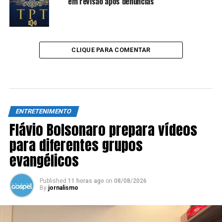
em revisão após denúncias
CLIQUE PARA COMENTAR
ENTRETENIMENTO
Flávio Bolsonaro prepara vídeos
para diferentes grupos
evangélicos
Published
11 horas ago
on
08/08/2026
By
jornalismo