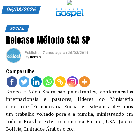
06/08/2026
A EXIBIR GOSPEL
SOCIAL
Release Método SCA SP
ANUNCIE CONOSCO
ASSINE
Published
7 anos ago
on
26/03/2019
By
admin
CARRINHO
Compartilhe
EDITORIAL
Brinco e Nãna Shara são palestrantes, conferencistas
ENTREVISTAS
internacionais e pastores, líderes do Ministério
EXPEDIENTE
itinerante “Firmados na Rocha” e realizam a dez anos
um trabalho voltado para a a família, ministrando em
FINALIZAR COMPRA
todo o Brasil e exterior como na Europa, USA, Japão,
Bolívia, Emirados Árabes e etc.
HOME