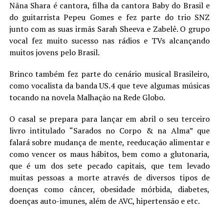
Nãna Shara é cantora, filha da cantora Baby do Brasil e
LANÇAMENTOS
do guitarrista Pepeu Gomes e fez parte do trio SNZ
junto com as suas irmãs Sarah Sheeva e Zabelê. O grupo
vocal fez muito sucesso nas rádios e TVs alcançando
muitos jovens pelo Brasil.
Brinco também fez parte do cenário musical Brasileiro,
como vocalista da banda US.4 que teve algumas músicas
tocando na novela Malhação na Rede Globo.
O casal se prepara para lançar em abril o seu terceiro
livro intitulado “Sarados no Corpo & na Alma” que
falará sobre mudança de mente, reeducação alimentar e
como vencer os maus hábitos, bem como a glutonaria,
que é um dos sete pecado capitais, que tem levado
muitas pessoas a morte através de diversos tipos de
doenças como câncer, obesidade mórbida, diabetes,
doenças auto-imunes, além de AVC, hipertensão e etc.