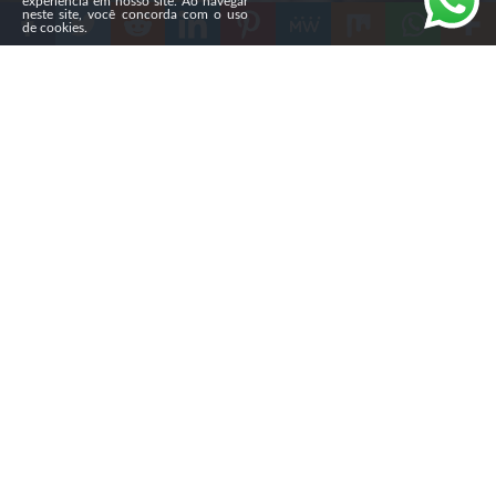
experiência em nosso site. Ao navegar
neste site, você concorda com o uso
de cookies.
Compartilhe
Mais de 130 bolsas de sangue foram arrecadadas no
último sábado (12) durante o “Dia D” da Gincana
“Legado”, promovida pela
União de Jovens e
Adolescentes da Assembleia de Deus
do Piauí (UJADEP),
em parceria com o Hemopi, em Teresina. A ação fez
parte da programação da gincana, que segue até o fim
do mês.