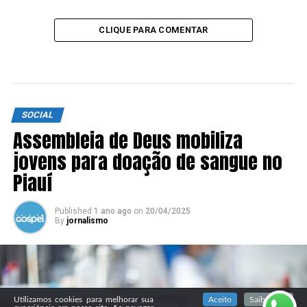
CLIQUE PARA COMENTAR
SOCIAL
Assembleia de Deus mobiliza
jovens para doação de sangue no
Piauí
Published
1 ano ago
on
20/04/2025
By
jornalismo
SIGA NOSSAS REDES SOCIAIS
Utilizamos cookies para melhorar sua
Aceito
Saiba mais