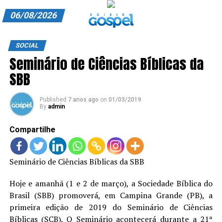
06/08/2026
A EXIBIR GOSPEL
SOCIAL
Seminário de Ciências Bíblicas da
ANUNCIE CONOSCO
SBB
ASSINE
Published
7 anos ago
on
01/03/2019
CARRINHO
By
admin
EDITORIAL
Compartilhe
ENTREVISTAS
Seminário de Ciências Bíblicas da SBB
EXPEDIENTE
Hoje e amanhã (1 e 2 de março), a Sociedade Bíblica do
FINALIZAR COMPRA
Brasil (SBB) promoverá, em Campina Grande (PB), a
primeira edição de 2019 do Seminário de Ciências
HOME
Bíblicas (SCB). O Seminário acontecerá durante a 21ª