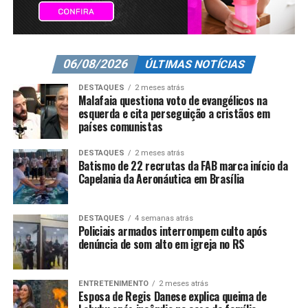
06/08/2026
ÚLTIMAS NOTÍCIAS
DESTAQUES
2 meses atrás
Malafaia questiona voto de evangélicos na
esquerda e cita perseguição a cristãos em
países comunistas
DESTAQUES
2 meses atrás
Batismo de 22 recrutas da FAB marca início da
Capelania da Aeronáutica em Brasília
DESTAQUES
4 semanas atrás
Policiais armados interrompem culto após
denúncia de som alto em igreja no RS
ENTRETENIMENTO
2 meses atrás
Esposa de Regis Danese explica queima de