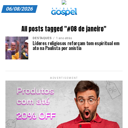
06/08/2026
A EXIBIR GOSPEL
All posts tagged "#08 de janeiro"
ANUNCIE CONOSCO
DESTAQUES
1 ano atrás
Líderes religiosos reforçam tom espiritual em
ASSINE
ato na Paulista por anistia
CARRINHO
EDITORIAL
ADVERTISEMENT
ENTREVISTAS
EXPEDIENTE
FINALIZAR COMPRA
HOME