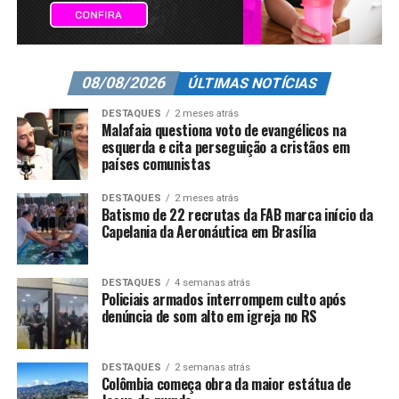
08/08/2026
ÚLTIMAS NOTÍCIAS
DESTAQUES
2 meses atrás
Malafaia questiona voto de evangélicos na
esquerda e cita perseguição a cristãos em
países comunistas
DESTAQUES
2 meses atrás
Batismo de 22 recrutas da FAB marca início da
Capelania da Aeronáutica em Brasília
DESTAQUES
4 semanas atrás
Policiais armados interrompem culto após
denúncia de som alto em igreja no RS
DESTAQUES
2 semanas atrás
Colômbia começa obra da maior estátua de