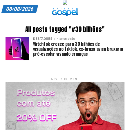
08/08/2026
A EXIBIR GOSPEL
All posts tagged "#30 bilhões"
ANUNCIE CONOSCO
DESTAQUES
4 anos atrás
WitchTok cresce para 30 bilhões de
ASSINE
visualizações no TikTok, ex-bruxa avisa bruxaria
pré-escolar visando crianças
CARRINHO
EDITORIAL
ADVERTISEMENT
ENTREVISTAS
EXPEDIENTE
FINALIZAR COMPRA
HOME