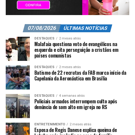
07/08/2026
ÚLTIMAS NOTÍCIAS
DESTAQUES
2 meses atrás
Malafaia questiona voto de evangélicos na
esquerda e cita perseguição a cristãos em
países comunistas
DESTAQUES
2 meses atrás
Batismo de 22 recrutas da FAB marca início da
Capelania da Aeronáutica em Brasília
DESTAQUES
4 semanas atrás
Policiais armados interrompem culto após
denúncia de som alto em igreja no RS
ENTRETENIMENTO
2 meses atrás
Esposa de Regis Danese explica queima de