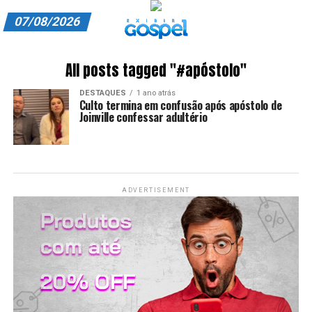
07/08/2026
A EXIBIR GOSPEL
All posts tagged "#apóstolo"
ANUNCIE CONOSCO
DESTAQUES
1 ano atrás
Culto termina em confusão após apóstolo de
ASSINE
Joinville confessar adultério
CARRINHO
EDITORIAL
ADVERTISEMENT
ENTREVISTAS
EXPEDIENTE
FINALIZAR COMPRA
HOME