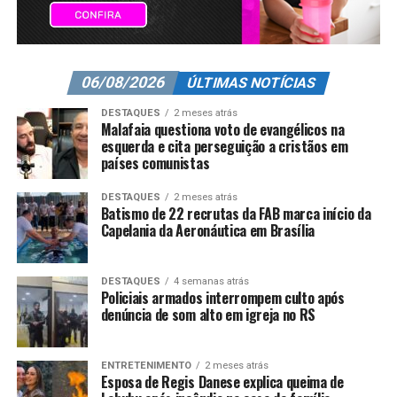
06/08/2026
ÚLTIMAS NOTÍCIAS
DESTAQUES
2 meses atrás
Malafaia questiona voto de evangélicos na
esquerda e cita perseguição a cristãos em
países comunistas
DESTAQUES
2 meses atrás
Batismo de 22 recrutas da FAB marca início da
Capelania da Aeronáutica em Brasília
DESTAQUES
4 semanas atrás
Policiais armados interrompem culto após
denúncia de som alto em igreja no RS
ENTRETENIMENTO
2 meses atrás
Esposa de Regis Danese explica queima de