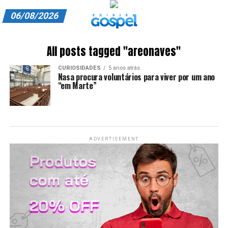
06/08/2026
A EXIBIR GOSPEL
All posts tagged "areonaves"
ANUNCIE CONOSCO
CURIOSIDADES
5 anos atrás
Nasa procura voluntários para viver por um ano
ASSINE
“em Marte”
CARRINHO
EDITORIAL
ADVERTISEMENT
ENTREVISTAS
EXPEDIENTE
FINALIZAR COMPRA
HOME