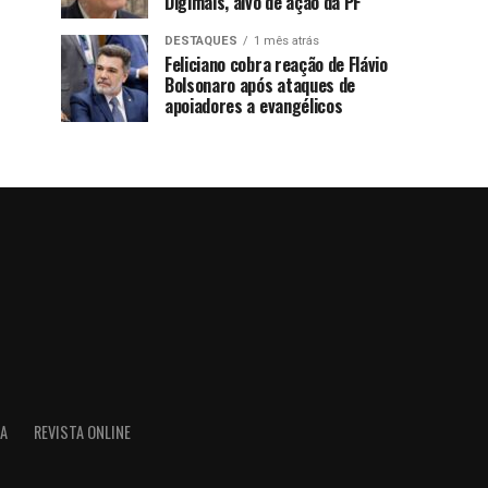
Digimais, alvo de ação da PF
DESTAQUES
1 mês atrás
Feliciano cobra reação de Flávio
Bolsonaro após ataques de
apoiadores a evangélicos
IA
REVISTA ONLINE