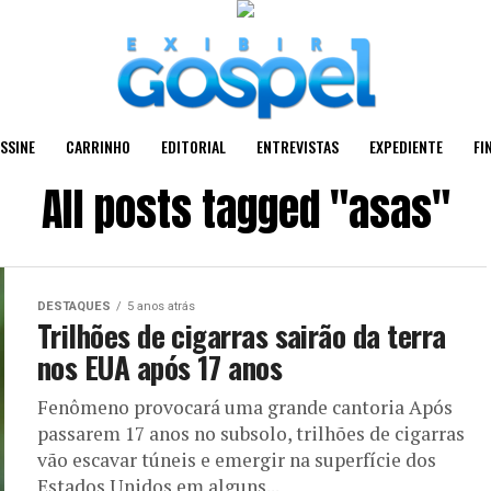
SSINE
CARRINHO
EDITORIAL
ENTREVISTAS
EXPEDIENTE
FI
All posts tagged "asas"
DESTAQUES
5 anos atrás
Trilhões de cigarras sairão da terra
nos EUA após 17 anos
Fenômeno provocará uma grande cantoria Após
passarem 17 anos no subsolo, trilhões de cigarras
vão escavar túneis e emergir na superfície dos
Estados Unidos em alguns...