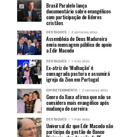
Brasil Paralelo lança
documentário sobre evangélicos
com participação de líderes
cristãos
DESTAQUES
4 semanas atrás
Assembleia de Deus Madureira
envia mensagem pública de apoio
a Edir Macedo
DESTAQUES
1 mês atrás
Ex-atriz de ‘Malhação’ é
consagrada pastora e assumirá
igreja da Zion em Portugal
ENTRETENIMENTO
2 semanas atrás
Genro da Xuxa afirma que não se
considera mais evangélico após
mudança de carreira
DESTAQUES
1 mês atrás
Universal diz que Edir Macedo não
participa da gestão do Banco