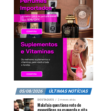
05/08/2026
ÚLTIMAS NOTÍCIAS
DESTAQUES
2 meses atrás
Malafaia questiona voto de
evangélicos na esquerda e cita