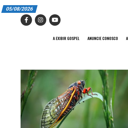
05/08/2026
A EXIBIR GOSPEL
ANUNCIE CONOSCO
A EXIBIR GOSPEL
ANUNCIE CONOSCO
A
ASSINE
CARRINHO
EDITORIAL
ENTREVISTAS
EXPEDIENTE
FINALIZAR COMPRA
HOME