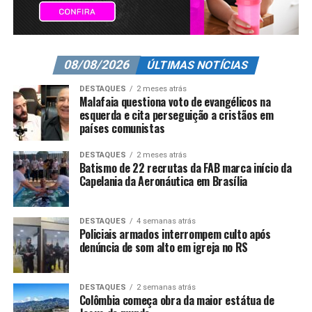
08/08/2026
ÚLTIMAS NOTÍCIAS
DESTAQUES
2 meses atrás
Malafaia questiona voto de evangélicos na
esquerda e cita perseguição a cristãos em
países comunistas
DESTAQUES
2 meses atrás
Batismo de 22 recrutas da FAB marca início da
Capelania da Aeronáutica em Brasília
DESTAQUES
4 semanas atrás
Policiais armados interrompem culto após
denúncia de som alto em igreja no RS
DESTAQUES
2 semanas atrás
Colômbia começa obra da maior estátua de