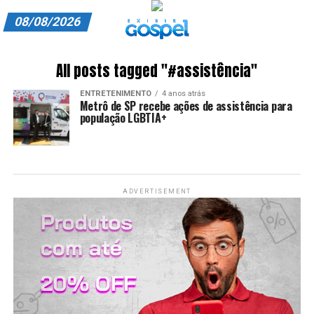
08/08/2026
A EXIBIR GOSPEL
All posts tagged "#assistência"
ANUNCIE CONOSCO
ENTRETENIMENTO
4 anos atrás
Metrô de SP recebe ações de assistência para
ASSINE
população LGBTIA+
CARRINHO
EDITORIAL
ADVERTISEMENT
ENTREVISTAS
EXPEDIENTE
FINALIZAR COMPRA
HOME