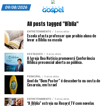
09/08/2026
A EXIBIR GOSPEL
All posts tagged "Bíblia"
ANUNCIE CONOSCO
ENTRETENIMENTO
3 anos atrás
Escola afasta professor que proibiu aluna de
ASSINE
levar a Bíblia na escola
CARRINHO
DESTAQUES
4 anos atrás
A Igreja Boa Notícia promoverá Conferência
EDITORIAL
Bíblica presencial aberta ao público.
ENTREVISTAS
PRINCIPAL
5 anos atrás
EXPEDIENTE
Anel do “Bom Pastor” é descoberto na costa de
Cesareia, em Israel
FINALIZAR COMPRA
ENTRETENIMENTO
5 anos atrás
HOME
“A Bíblia” estreia na Record TV com novelas