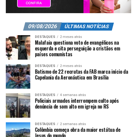
09/08/2026
ÚLTIMAS NOTÍCIAS
DESTAQUES
2 meses atrás
Malafaia questiona voto de evangélicos na
esquerda e cita perseguição a cristãos em
países comunistas
DESTAQUES
2 meses atrás
Batismo de 22 recrutas da FAB marca início da
Capelania da Aeronáutica em Brasília
DESTAQUES
4 semanas atrás
Policiais armados interrompem culto após
denúncia de som alto em igreja no RS
DESTAQUES
2 semanas atrás
Colômbia começa obra da maior estátua de
Jesus do mundo