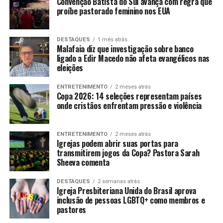
Convenção Batista do Sul avança com regra que
proíbe pastorado feminino nos EUA
DESTAQUES
1 mês atrás
Malafaia diz que investigação sobre banco
ligado a Edir Macedo não afeta evangélicos nas
eleições
ENTRETENIMENTO
2 meses atrás
Copa 2026: 14 seleções representam países
onde cristãos enfrentam pressão e violência
ENTRETENIMENTO
2 meses atrás
Igrejas podem abrir suas portas para
transmitirem jogos da Copa? Pastora Sarah
Sheeva comenta
DESTAQUES
2 semanas atrás
Igreja Presbiteriana Unida do Brasil aprova
inclusão de pessoas LGBTQ+ como membros e
pastores