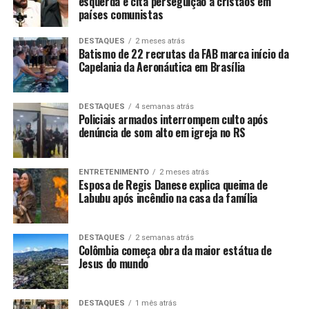
esquerda e cita perseguição a cristãos em
países comunistas
DESTAQUES
2 meses atrás
Batismo de 22 recrutas da FAB marca início da
Capelania da Aeronáutica em Brasília
DESTAQUES
4 semanas atrás
Policiais armados interrompem culto após
denúncia de som alto em igreja no RS
ENTRETENIMENTO
2 meses atrás
Esposa de Regis Danese explica queima de
Labubu após incêndio na casa da família
DESTAQUES
2 semanas atrás
Colômbia começa obra da maior estátua de
Jesus do mundo
DESTAQUES
1 mês atrás