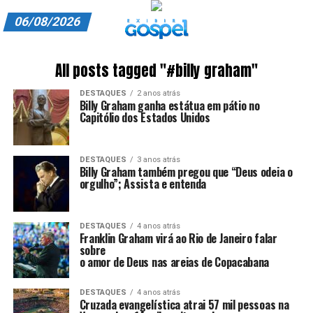
06/08/2026
A EXIBIR GOSPEL
All posts tagged "#billy graham"
ANUNCIE CONOSCO
DESTAQUES
2 anos atrás
Billy Graham ganha estátua em pátio no
ASSINE
Capitólio dos Estados Unidos
CARRINHO
DESTAQUES
3 anos atrás
Billy Graham também pregou que “Deus odeia o
EDITORIAL
orgulho”; Assista e entenda
ENTREVISTAS
DESTAQUES
4 anos atrás
EXPEDIENTE
Franklin Graham virá ao Rio de Janeiro falar
sobre
o amor de Deus nas areias de Copacabana
FINALIZAR COMPRA
DESTAQUES
4 anos atrás
HOME
Cruzada evangelística atrai 57 mil pessoas na