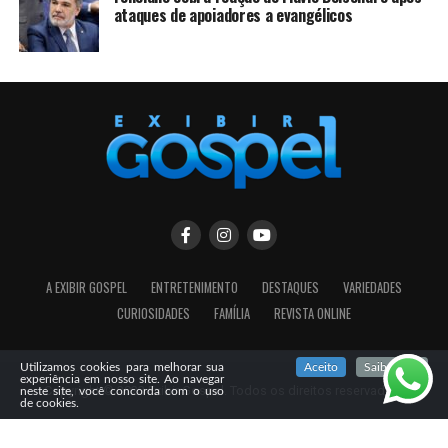
ataques de apoiadores a evangélicos
A EXIBIR GOSPEL
ENTRETENIMENTO
DESTAQUES
VARIEDADES
CURIOSIDADES
FAMÍLIA
REVISTA ONLINE
SIGA NOSSAS REDES SOCIAIS
Utilizamos cookies para melhorar sua
Aceito
Saiba mais
experiência em nosso site. Ao navegar
Copyright © 2023 Exibir Gospel. Todos os direitos reservados!
neste site, você concorda com o uso
de cookies.